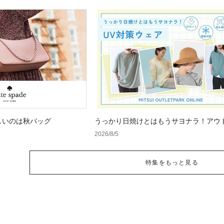
しいのは秋バッグ
うっかり日焼けとはもうサヨナラ！アウ
で見つけるUV対策ウェア
2026/8/5
特集をもっと見る