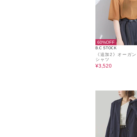
60%OFF
B.C STOCK
《追加2》オーガン
シャツ
¥3,520