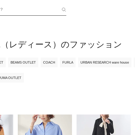
？
AGE（レディース）のファッション
ET
BEAMS OUTLET
COACH
FURLA
URBAN RESEARCH ware house
PUMA OUTLET