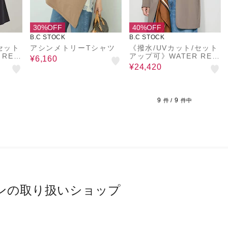
30%OFF
40%OFF
B.C STOCK
B.C STOCK
セット
アシンメトリーTシャツ
《撥水/UVカット/セット
 REP
アップ可》WATER REP
¥6,160
AYジャ
ELLENT/UV 2WAYジャ
¥24,420
ケット
9
9
件 /
件中
ンの取り扱いショップ