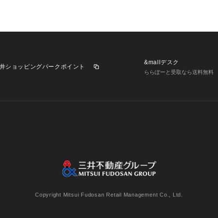
&mallデスク
井ショッピングパークポイント
ららぽーと受取なら送料無料
業施設一覧
三井不動産が展開する商業施設への出店をご検討の方へ
意
個人情報保護方針
個人情報の取り扱いについて
利用者情
Copyright Mitsui Fudosan Retail Management Co., Ltd.