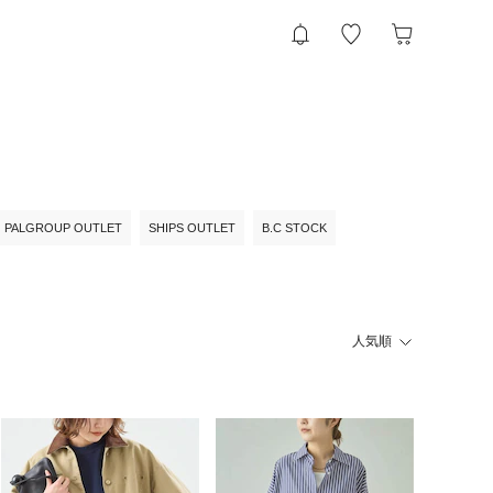
PALGROUP OUTLET
SHIPS OUTLET
B.C STOCK
人気順