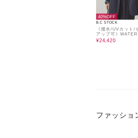
40%OFF
B.C STOCK
《撥水/UVカット/
アップ可》WATER
ELLENT/UV 2W
¥24,420
ケット
ファッショ