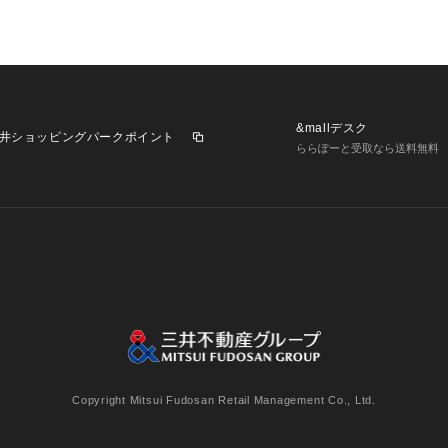
&mallデスク
井ショッピングパークポイント
ららぽーと受取なら送料無料
業施設一覧
三井不動産が展開する商業施設への出店をご検討の方へ
意
個人情報保護方針
個人情報の取り扱いについて
利用者情
Copyright Mitsui Fudosan Retail Management Co., Ltd.