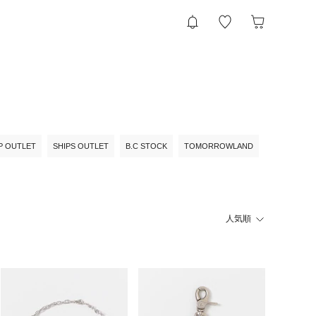
P OUTLET
SHIPS OUTLET
B.C STOCK
TOMORROWLAND
人気順