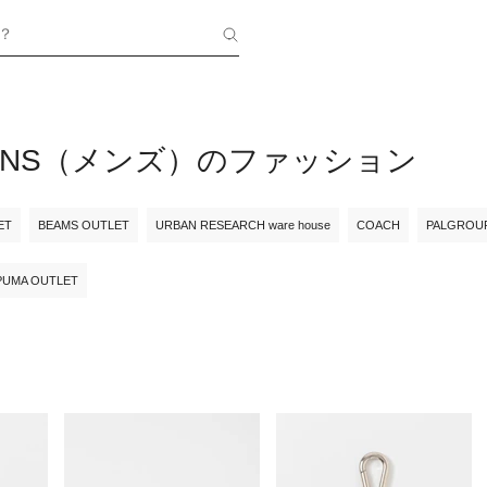
？
WKINS（メンズ）のファッション
ET
BEAMS OUTLET
URBAN RESEARCH ware house
COACH
PALGROU
PUMA OUTLET