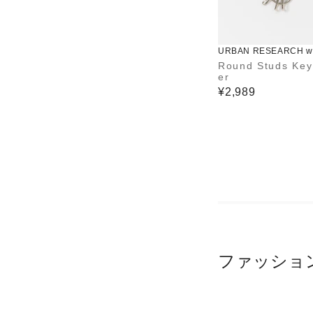
URBAN RESEARCH wa
use
Round Studs Key
er
¥2,989
ファッショ