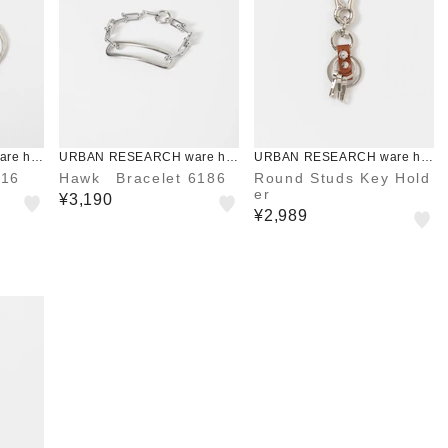
re ho
URBAN RESEARCH ware ho
URBAN RESEARCH ware ho
use
use
516
Hawk Bracelet 6186
Round Studs Key Hold
er
¥3,190
¥2,989