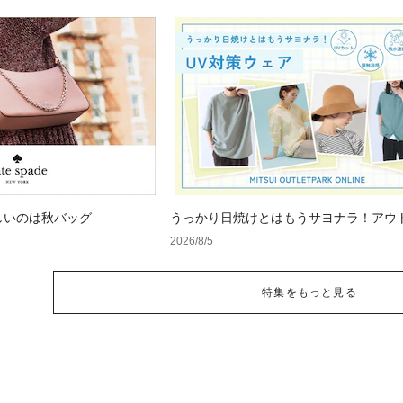
しいのは秋バッグ
うっかり日焼けとはもうサヨナラ！アウ
で見つけるUV対策ウェア
2026/8/5
特集をもっと見る