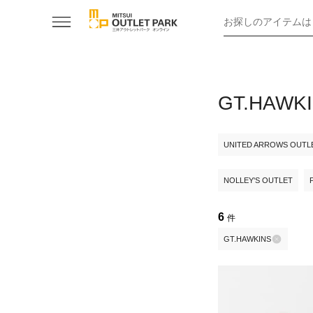
お探しのアイテムは
GT.HA
UNITED ARROWS OUTL
NOLLEY'S OUTLET
6
件
GT.HAWKINS