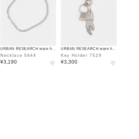
URBAN RESEARCH ware ho
URBAN RESEARCH ware ho
use
use
Necklace 5644
Key Holder 7529
¥3,190
¥3,300