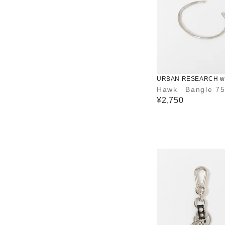
URBAN RESEARCH wa
use
Hawk Bangle 7
¥2,750