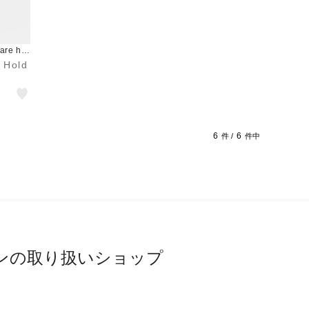
re ho
 Hold
6
6
件 /
件中
ンの取り扱いショップ