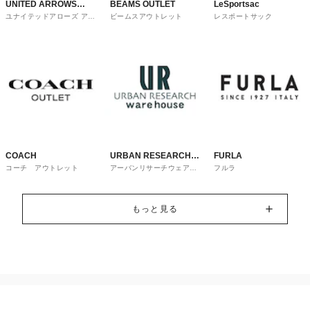
UNITED ARROWS
BEAMS OUTLET
LeSportsac
ユナイテッドアローズ アウ
ビームスアウトレット
レスポートサック
OUTLET
トレット
COACH
URBAN RESEARCH
FURLA
コーチ アウトレット
アーバンリサーチウェアハ
フルラ
ware house
ウス
もっと見る