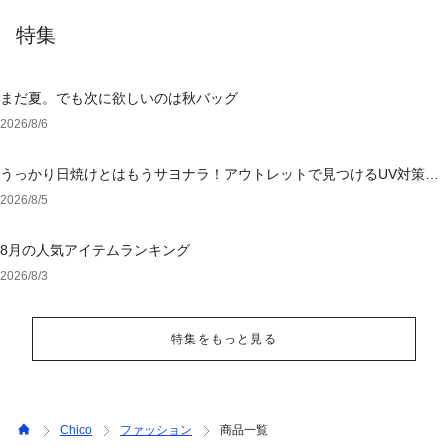
特集
まだ夏。でも次に欲しいのは秋バッグ
2026/8/6
うっかり日焼けとはもうサヨナラ！アウトレットで見つけるUV対策ウ
ェア
2026/8/5
8月の人気アイテムランキング
2026/8/3
特集をもっと見る
Chico
ファッション
商品一覧