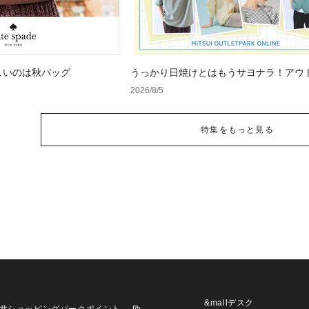
しいのは秋バッグ
うっかり日焼けとはもうサヨナラ！アウ
で見つけるUV対策ウェア
2026/8/5
特集をもっと見る
&mallデスク