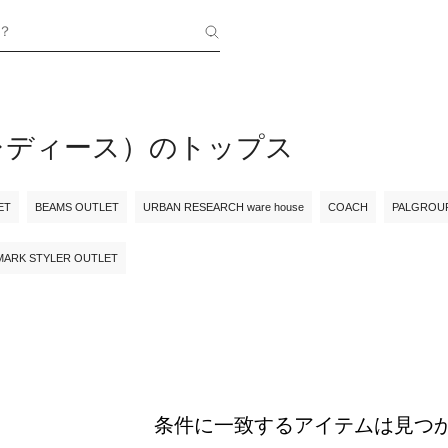
？
（レディース）のトップス
ET
BEAMS OUTLET
URBAN RESEARCH ware house
COACH
PALGROU
MARK STYLER OUTLET
条件に一致するアイテムは見つ