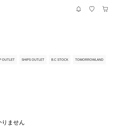
P OUTLET
SHIPS OUTLET
B.C STOCK
TOMORROWLAND
かりません