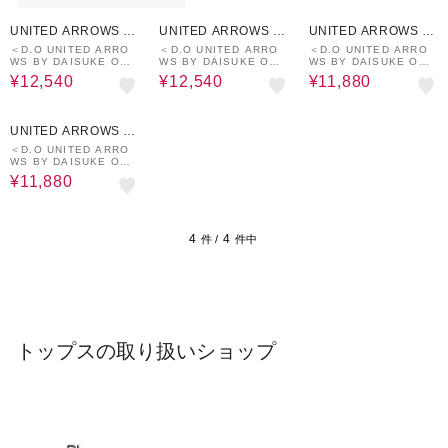
40%OFF
40%OFF
40%OFF
UNITED ARROWS O
UNITED ARROWS O
UNITED ARROWS O
UTLET
UTLET
UTLET
＜D.O UNITED ARRO
＜D.O UNITED ARRO
＜D.O UNITED ARRO
WS BY DAISUKE OBA
WS BY DAISUKE OBA
WS BY DAISUKE OBA
NA for WOMEN＞+10
NA for WOMEN＞+10
NA for WOMEN＞+10
¥12,540
¥12,540
¥11,880
D/LSL ZIP CREW/トッ
D/LSL ZIP CREW/トッ
DOLMAN LS CREW/ロ
プス
プス
ングスリーブTシャツ
40%OFF
UNITED ARROWS O
UTLET
＜D.O UNITED ARRO
WS BY DAISUKE OBA
NA for WOMEN＞+10
¥11,880
DOLMAN LS CREW/ロ
ングスリーブTシャツ
4
4
件 /
件中
トップスの取り扱いショップ