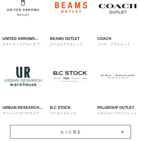
UNITED ARROWS
BEAMS OUTLET
COACH
ユナイテッドアローズ アウ
ビームスアウトレット
コーチ アウトレット
OUTLET
トレット
URBAN RESEARCH
B.C STOCK
PALGROUP OUTLET
アーバンリサーチウェアハ
ベーセーストック
パルグループアウトレット
ware house
ウス
もっと見る