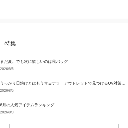
特集
まだ夏。でも次に欲しいのは秋バッグ
2026/8/6
うっかり日焼けとはもうサヨナラ！アウトレットで見つけるUV対策ウ
ェア
2026/8/5
8月の人気アイテムランキング
2026/8/3