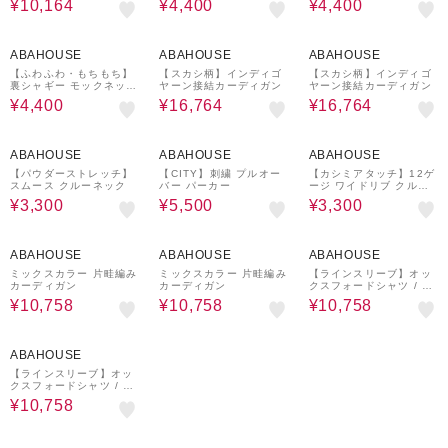
¥10,164
¥4,400
¥4,400
20%OFF
40%OFF
40%OFF
ABAHOUSE
ABAHOUSE
ABAHOUSE
【ふわふわ・もちもち】
【スカシ柄】インディゴ
【スカシ柄】インディゴ
裏シャギー モックネック
ヤーン接結カーディガン
ヤーン接結カーディガン
プルオーバー
¥4,400
¥16,764
¥16,764
25%OFF
16%OFF
50%OFF
ABAHOUSE
ABAHOUSE
ABAHOUSE
【パウダーストレッチ】
【CITY】刺繍 プルオー
【カシミアタッチ】12ゲ
スムース クルーネック
バー パーカー
ージ ワイドリブ クルー
ネック ニット
¥3,300
¥5,500
¥3,300
40%OFF
40%OFF
40%OFF
ABAHOUSE
ABAHOUSE
ABAHOUSE
ミックスカラー 片畦編み
ミックスカラー 片畦編み
【ラインスリーブ】オッ
カーディガン
カーディガン
クスフォードシャツ / シ
ャツブルゾン
¥10,758
¥10,758
¥10,758
40%OFF
ABAHOUSE
【ラインスリーブ】オッ
クスフォードシャツ / シ
ャツブルゾン
¥10,758