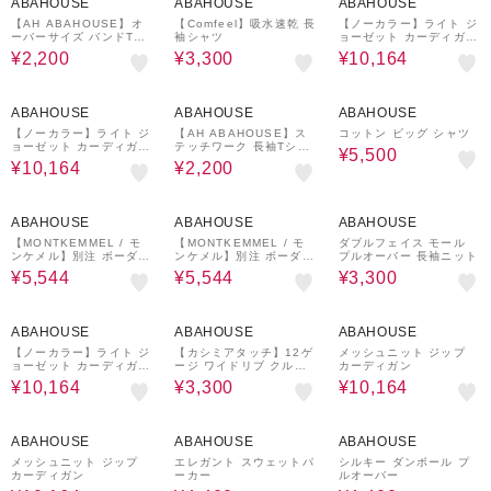
ABAHOUSE
ABAHOUSE
ABAHOUSE
【AH ABAHOUSE】オ
【Comfeel】吸水速乾 長
【ノーカラー】ライト ジ
ーバーサイズ バンドTシ
袖シャツ
ョーゼット カーディガン
ャツ
/ ボタンレスカーディガ
¥2,200
¥3,300
¥10,164
ン
40%OFF
62%OFF
30%OFF
ABAHOUSE
ABAHOUSE
ABAHOUSE
【ノーカラー】ライト ジ
【AH ABAHOUSE】ス
コットン ビッグ シャツ
ョーゼット カーディガン
テッチワーク 長袖Tシャ
¥5,500
/ ボタンレスカーディガ
ツ / ロンT
¥10,164
¥2,200
ン
20%OFF
20%OFF
50%OFF
ABAHOUSE
ABAHOUSE
ABAHOUSE
【MONTKEMMEL / モ
【MONTKEMMEL / モ
ダブルフェイス モール
ンケメル】別注 ボーダー
ンケメル】別注 ボーダー
プルオーバー 長袖ニット
オーバーサイズ クルーネ
オーバーサイズ クルーネ
¥5,544
¥5,544
¥3,300
40%OFF
50%OFF
40%OFF
ABAHOUSE
ABAHOUSE
ABAHOUSE
【ノーカラー】ライト ジ
【カシミアタッチ】12ゲ
メッシュニット ジップ
ョーゼット カーディガン
ージ ワイドリブ クルー
カーディガン
/ ボタンレスカーディガ
ネック ニット
¥10,164
¥3,300
¥10,164
ン
40%OFF
33%OFF
20%OFF
ABAHOUSE
ABAHOUSE
ABAHOUSE
メッシュニット ジップ
エレガント スウェットパ
シルキー ダンボール プ
カーディガン
ーカー
ルオーバー