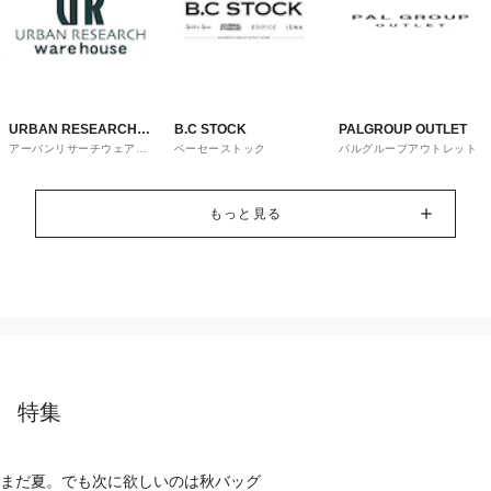
URBAN RESEARCH
B.C STOCK
PALGROUP OUTLET
アーバンリサーチウェアハ
ベーセーストック
パルグループアウトレット
ware house
ウス
もっと見る
特集
まだ夏。でも次に欲しいのは秋バッグ