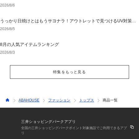
2026/8/6
うっかり日焼けとはもうサヨナラ！アウトレットで見つけるUV対策ウ
ェア
2026/8/5
8月の人気アイテムランキング
2026/8/3
特集をもっと見る
ABAHOUSE
ファッション
トップス
商品一覧
三井ショッピングパークアプリ
全国の三井ショッピングパークポイント対象施設でご利用できるアプ
リ