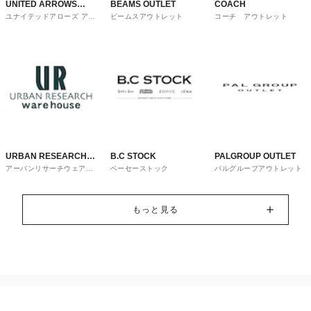
UNITED ARROWS
BEAMS OUTLET
COACH
ユナイテッドアローズ アウ
ビームスアウトレット
コーチ アウトレット
OUTLET
トレット
URBAN RESEARCH
B.C STOCK
PALGROUP OUTLET
アーバンリサーチウェアハ
ベーセーストック
パルグループアウトレット
ware house
ウス
もっと見る