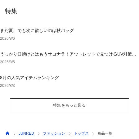
特集
まだ夏。でも次に欲しいのは秋バッグ
2026/8/6
うっかり日焼けとはもうサヨナラ！アウトレットで見つけるUV対策ウ
ェア
2026/8/5
8月の人気アイテムランキング
2026/8/3
特集をもっと見る
JUNRED
ファッション
トップス
商品一覧