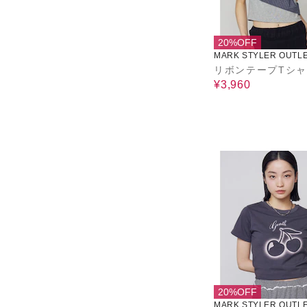
20%OFF
MARK STYLER OUTL
リボンテープTシ
¥3,960
20%OFF
MARK STYLER OUTL