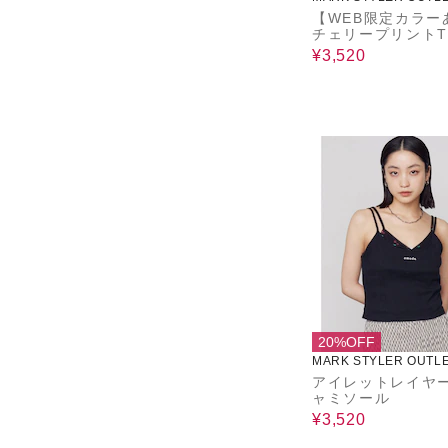
【WEB限定カラー
チェリープリント
ツ
¥3,520
20%OFF
MARK STYLER OUTL
アイレットレイヤ
ャミソール
¥3,520