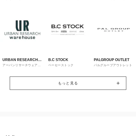
トレット
URBAN RESEARCH
B.C STOCK
PALGROUP OUTLET
アーバンリサーチウェアハ
ベーセーストック
パルグループアウトレット
ware house
ウス
もっと見る