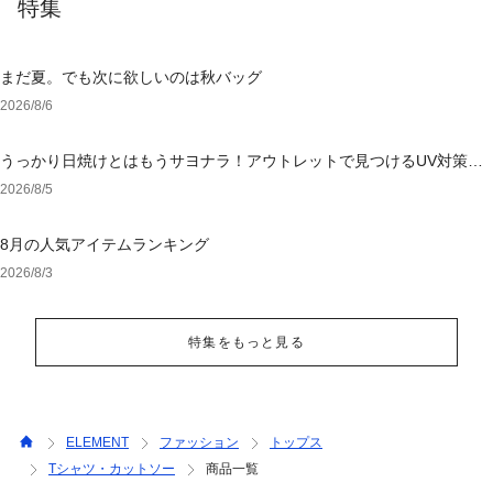
特集
まだ夏。でも次に欲しいのは秋バッグ
2026/8/6
うっかり日焼けとはもうサヨナラ！アウトレットで見つけるUV対策ウ
ェア
2026/8/5
8月の人気アイテムランキング
2026/8/3
特集をもっと見る
ELEMENT
ファッション
トップス
Tシャツ・カットソー
商品一覧