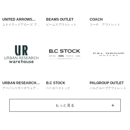
UNITED ARROWS
BEAMS OUTLET
COACH
ユナイテッドアローズ アウ
ビームスアウトレット
コーチ アウトレット
OUTLET
トレット
URBAN RESEARCH
B.C STOCK
PALGROUP OUTLET
アーバンリサーチウェアハ
ベーセーストック
パルグループアウトレット
ware house
ウス
もっと見る