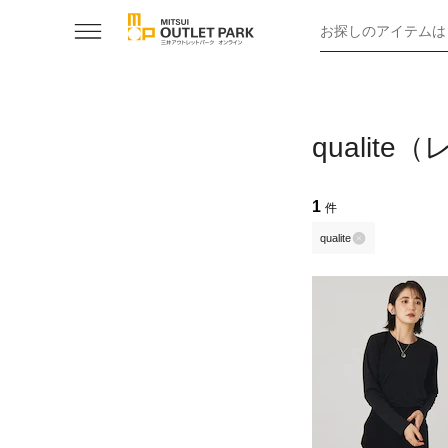
お探しのアイテムは
quali
1
件
qualite