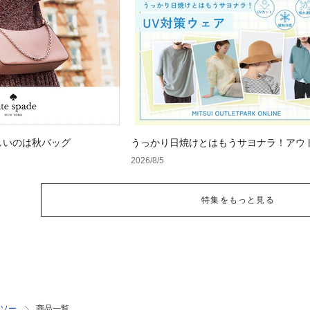
しいのは秋バッグ
うっかり日焼けとはもうサヨナラ！アウ
で見つけるUV対策ウェア
2026/8/5
特集をもっと見る
トソー
商品一覧