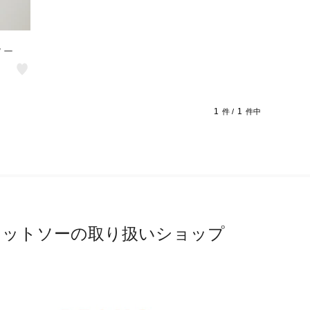
ソー
1
1
件 /
件中
カットソーの取り扱いショップ