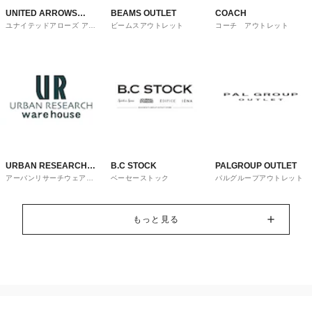
UNITED ARROWS
BEAMS OUTLET
COACH
ユナイテッドアローズ アウ
ビームスアウトレット
コーチ アウトレット
OUTLET
トレット
URBAN RESEARCH
B.C STOCK
PALGROUP OUTLET
アーバンリサーチウェアハ
ベーセーストック
パルグループアウトレット
ware house
ウス
もっと見る