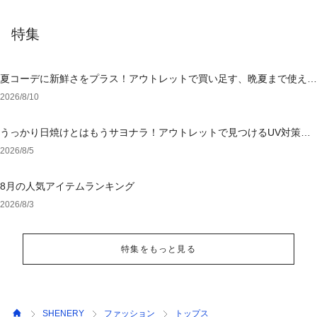
特集
夏コーデに新鮮さをプラス！アウトレットで買い足す、晩夏まで使える
アイテム
2026/8/10
うっかり日焼けとはもうサヨナラ！アウトレットで見つけるUV対策ウ
ェア
2026/8/5
8月の人気アイテムランキング
2026/8/3
特集をもっと見る
SHENERY
ファッション
トップス