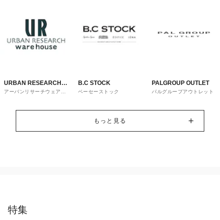
URBAN RESEARCH
B.C STOCK
PALGROUP OUTLET
アーバンリサーチウェアハ
ベーセーストック
パルグループアウトレット
ware house
ウス
もっと見る
特集