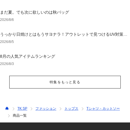
まだ夏。でも次に欲しいのは秋バッグ
2026/8/6
うっかり日焼けとはもうサヨナラ！アウトレットで見つけるUV対策ウ
ェア
2026/8/5
8月の人気アイテムランキング
2026/8/3
特集をもっと見る
TK SP
ファッション
トップス
Tシャツ・カットソー
商品一覧