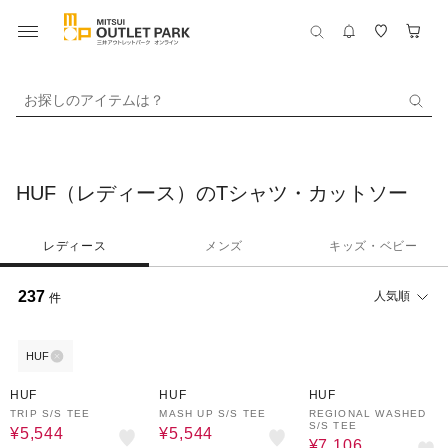
お探しのアイテムは？
HUF（レディース）のTシャツ・カットソー
レディース
メンズ
キッズ・ベビー
237
人気順
件
HUF
20%OFF
20%OFF
5%OFF
HUF
HUF
HUF
TRIP S/S TEE
MASH UP S/S TEE
REGIONAL WASHED
S/S TEE
¥5,544
¥5,544
¥7,106