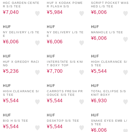
HGC GARDEN CENTE
HUF X KODAK POWE
SCRIPT POCKET WAS
R S/S TEE
R FLASH S/S
HED L/S TEE
¥7,040
¥5,984
¥6,006
30%OFF
30%OFF
30%OFF
HUF
HUF
HUF
NY DELIVERY L/S TE
NY DELIVERY L/S TE
MANHOLE L/S TEE
E
E
¥6,006
¥6,006
¥6,006
30%OFF
30%OFF
20%OFF
HUF
HUF
HUF
HUF X GREDDY RACI
INTERSTATE S/S KNI
HIGH CLEARANCE S/
NG
T BOXY TOP
S TEE
¥5,236
¥7,700
¥5,544
20%OFF
20%OFF
30%OFF
HUF
HUF
HUF
HIGH CLEARANCE S/
CARROTS FRESH PR
TOTAL ECLIPSE S/S
S TEE
ODUCE S/S TEE
KNIT BOXY
¥5,544
¥5,544
¥6,930
20%OFF
20%OFF
30%OFF
HUF
HUF
HUF
BIG H S/S TEE
DESKTOP S/S TEE
SNAKE EYES EMB L/
S TEE
¥5,544
¥5,544
¥6,006