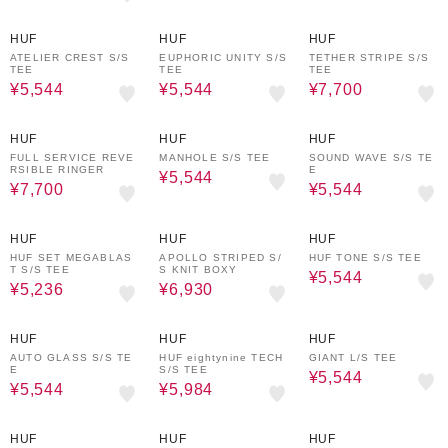
20%OFF
20%OFF
30%OFF
HUF
HUF
HUF
ATELIER CREST S/S
EUPHORIC UNITY S/S
TETHER STRIPE S/S
TEE
TEE
TEE
¥5,544
¥5,544
¥7,700
30%OFF
20%OFF
20%OFF
HUF
HUF
HUF
FULL SERVICE REVE
MANHOLE S/S TEE
SOUND WAVE S/S TE
RSIBLE RINGER
E
¥5,544
¥7,700
¥5,544
30%OFF
30%OFF
20%OFF
HUF
HUF
HUF
HUF SET MEGABLAS
APOLLO STRIPED S/
HUF TONE S/S TEE
T S/S TEE
S KNIT BOXY
¥5,544
¥5,236
¥6,930
20%OFF
20%OFF
30%OFF
HUF
HUF
HUF
AUTO GLASS S/S TE
HUF eightynine TECH
GIANT L/S TEE
E
S/S TEE
¥5,544
¥5,544
¥5,984
20%OFF
20%OFF
30%OFF
HUF
HUF
HUF