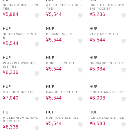
SCRIPT POCKET S/S
ATELIER CREST S/S
HUF SET BOX LOGO
TEE
TEE
S/S POCKET
¥5,984
¥5,544
¥5,236
20%OFF
20%OFF
20%OFF
HUF
HUF
HUF
SOUND WAVE S/S TE
BE MINE S/S TEE
PAY DAY S/S TEE
E
¥5,544
¥5,544
¥5,544
20%OFF
20%OFF
20%OFF
HUF
HUF
HUF
PLAYLIST WASHED
BUBBLE S/S TEE
ORCHARDS S/S TEE
S/S TEE
¥5,544
¥5,984
¥6,336
20%OFF
20%OFF
30%OFF
HUF
HUF
HUF
OG LOGO S/S TEE
MANHOLE S/S TEE
FRUITSTAND L/S TEE
¥7,040
¥5,544
¥6,006
20%OFF
20%OFF
5%OFF
HUF
HUF
HUF
MILLENNIUM WASHE
HUF TONE S/S TEE
ICE CREAM S/S TEE
D S/S TEE
¥5,544
¥6,583
¥6,336