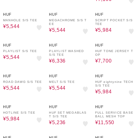
20%OFF
20%OFF
20%OFF
HUF
HUF
HUF
MANHOLE S/S TEE
MEGACHROME S/S T
SCRIPT POCKET S/S
EE
TEE
¥5,544
¥5,544
¥5,984
20%OFF
20%OFF
30%OFF
HUF
HUF
HUF
PLAYLIST S/S TEE
PLAYLIST WASHED
HUF TONE JERSEY T
S/S TEE
OP
¥5,544
¥6,336
¥7,700
20%OFF
20%OFF
20%OFF
HUF
HUF
HUF
ROAD DAWG S/S TEE
MELT S/S TEE
HUF eightynine TECH
S/S TEE
¥5,544
¥5,544
¥5,984
20%OFF
30%OFF
30%OFF
HUF
HUF
HUF
HOTLINE S/S TEE
HUF SET MEGABLAS
FULL SERVICE BASE
T S/S TEE
BALL MESH TOP
¥5,984
¥5,236
¥11,550
20%OFF
20%OFF
30%OFF
HUF
HUF
HUF