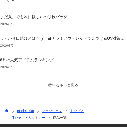
まだ夏。でも次に欲しいのは秋バッグ
2026/8/6
うっかり日焼けとはもうサヨナラ！アウトレットで見つけるUV対策ウ
ェア
2026/8/5
8月の人気アイテムランキング
2026/8/3
特集をもっと見る
marimekko
ファッション
トップス
Tシャツ・カットソー
商品一覧