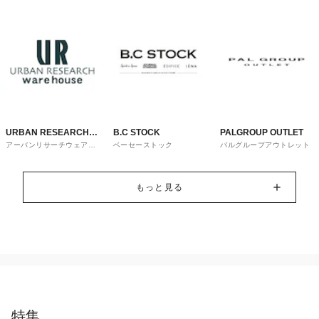
URBAN RESEARCH
B.C STOCK
PALGROUP OUTLET
アーバンリサーチウェアハ
ベーセーストック
パルグループアウトレット
ware house
ウス
もっと見る
特集