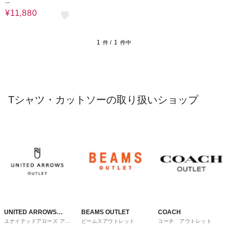
ー
¥11,880
1
1
件 /
件中
Tシャツ・カットソーの取り扱いショップ
UNITED ARROWS
BEAMS OUTLET
COACH
ユナイテッドアローズ アウ
ビームスアウトレット
コーチ アウトレット
OUTLET
トレット