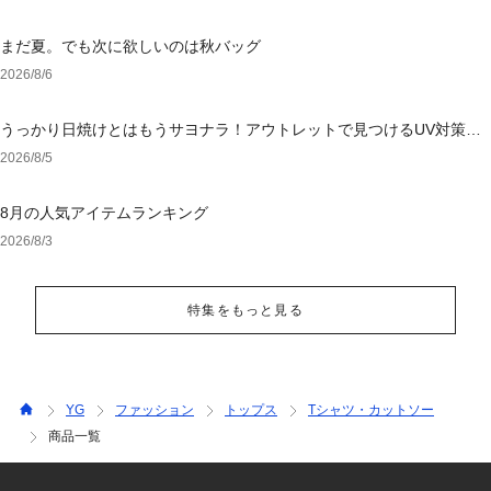
まだ夏。でも次に欲しいのは秋バッグ
2026/8/6
うっかり日焼けとはもうサヨナラ！アウトレットで見つけるUV対策ウ
ェア
2026/8/5
8月の人気アイテムランキング
2026/8/3
特集をもっと見る
YG
ファッション
トップス
Tシャツ・カットソー
商品一覧