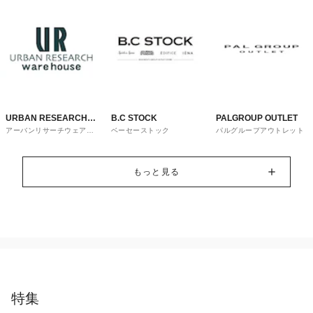
URBAN RESEARCH
B.C STOCK
PALGROUP OUTLET
アーバンリサーチウェアハ
ベーセーストック
パルグループアウトレット
ware house
ウス
もっと見る
特集