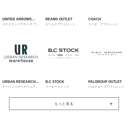
UNITED ARROWS
BEAMS OUTLET
COACH
ユナイテッドアローズ アウ
ビームスアウトレット
コーチ アウトレット
OUTLET
トレット
URBAN RESEARCH
B.C STOCK
PALGROUP OUTLET
アーバンリサーチウェアハ
ベーセーストック
パルグループアウトレット
ware house
ウス
もっと見る