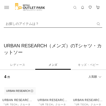
お探しのアイテムは？
URBAN RESEARCH（メンズ）のTシャツ・カ
ットソー
レディース
メンズ
キッズ・ベビー
4
人気順
件
URBAN RESEARCH
70%OFF
70%OFF
70%OFF
URBAN RESEARCH
URBAN RESEARCH
URBAN RESEARCH
ware house
ware house
ware house
『UR TECH』クルーネ
『UR TECH』クルーネ
『UR TECH』クルーネ