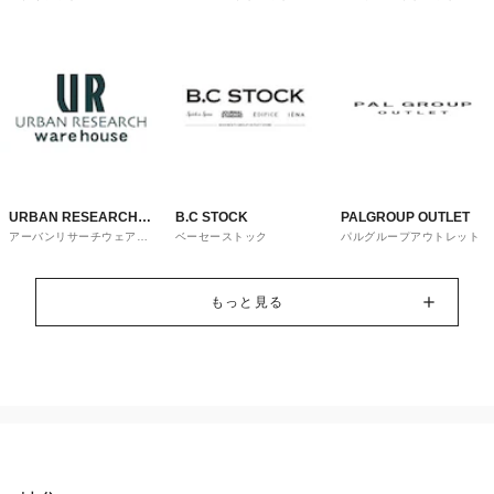
トレット
URBAN RESEARCH
B.C STOCK
PALGROUP OUTLET
アーバンリサーチウェアハ
ベーセーストック
パルグループアウトレット
ware house
ウス
もっと見る