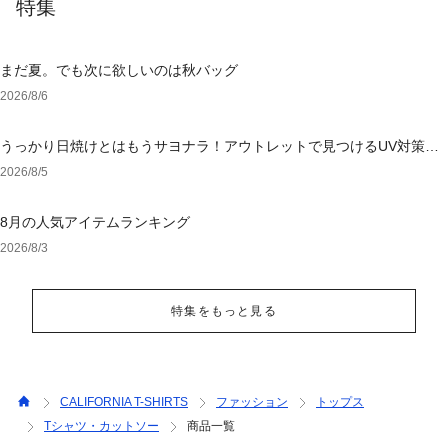
特集
まだ夏。でも次に欲しいのは秋バッグ
2026/8/6
うっかり日焼けとはもうサヨナラ！アウトレットで見つけるUV対策ウ
ェア
2026/8/5
8月の人気アイテムランキング
2026/8/3
特集をもっと見る
CALIFORNIA T-SHIRTS
ファッション
トップス
Tシャツ・カットソー
商品一覧