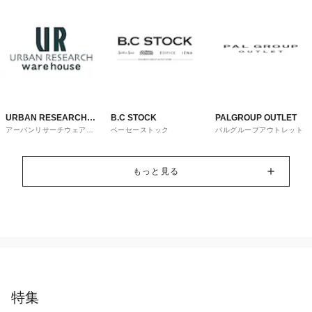
URBAN RESEARCH
B.C STOCK
PALGROUP OUTLET
アーバンリサーチウェアハ
ベーセーストック
パルグループアウトレット
ware house
ウス
もっと見る
特集