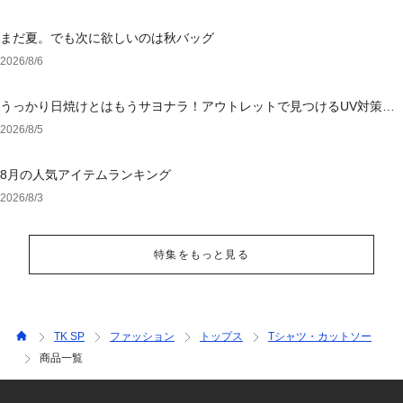
まだ夏。でも次に欲しいのは秋バッグ
2026/8/6
うっかり日焼けとはもうサヨナラ！アウトレットで見つけるUV対策ウ
ェア
2026/8/5
8月の人気アイテムランキング
2026/8/3
特集をもっと見る
TK SP
ファッション
トップス
Tシャツ・カットソー
商品一覧