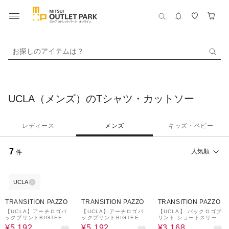
お探しのアイテムは？
UCLA（メンズ）のTシャツ・カットソー
レディース
メンズ
キッズ・ベビー
7
人気順
件
UCLA
20%OFF
¥500
20%OFF
¥500
20%OFF
クーポン
クーポン
TRANSITION PAZZO
TRANSITION PAZZO
TRANSITION PAZZO
【UCLA】アーチロゴバ
【UCLA】アーチロゴバ
【UCLA】 バックロゴプ
ックプリントBIGTEE
ックプリントBIGTEE
リント ショートスリーブ
TEE
¥5,192
¥5,192
¥3,168