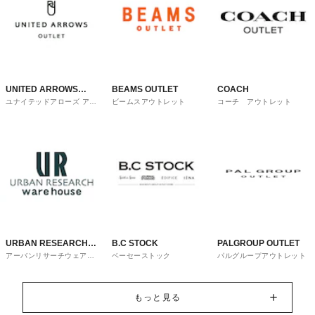
UNITED ARROWS
BEAMS OUTLET
COACH
ユナイテッドアローズ アウ
ビームスアウトレット
コーチ アウトレット
OUTLET
トレット
URBAN RESEARCH
B.C STOCK
PALGROUP OUTLET
アーバンリサーチウェアハ
ベーセーストック
パルグループアウトレット
ware house
ウス
もっと見る