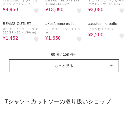
ware house
UTLET
new basic ドライツイ
UMBRO TIE DYE L/S
ミニワッフル ヘンリーネ
ストシアーTシャツ
TEAM JERSEY
ックTシャツ ＜A DAY I
N THE LIFE＞
¥4,950
¥13,090
¥3,080
40%OFF
50%OFF
50%OFF
BEAMS OUTLET
axesfemme outlet
axesfemme outlet
ボーダーノースリーブ 2
レトロスイーツＰＴＴシ
リボン付Ｔシャツ
025SS（90～150cm）
ャツ
¥2,200
¥1,452
¥1,650
60
158
件 /
件中
もっと見る
Tシャツ・カットソーの取り扱いショップ