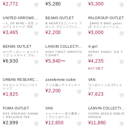
遊び プチプラ 保育園 通
ントドローコードプルオ
¥2,772
¥5,280
¥3,300
学 電車
ーバー
50%OFF
50%OFF
60%OFF
UNITED ARROWS O
BEAMS OUTLET
PALGROUP OUTLET
UTLET
＜1_OF MINE＞天竺 シ
B-HEARTロゴ ハート フ
【WHO'S WHO galler
ョートスリーブ TEE
ロント プリントTシャツ
y】ラインストーンコン
（S～L）
パクトオフショル
¥3,465
¥2,200
¥3,000
~ 70%OFF
30%OFF
BEAMS OUTLET
LANVIN COLLECTIO
X-girl
N
カーディガン × タンクト
HIGH TWIST SMOOTH
SPRAY ANGEL S/S T
ップ レイヤード プルオ
T-SHIRT
EE
ーバー（セットアイテ
¥6,930
¥5,940〜
¥4,235
ム）
8/17で終了
50%OFF
37%OFF
30%OFF
URBAN RESEARCH
axesfemme outlet
VAN
ware house
ウエストリブコンパクト
フリル袖シアーインナー
ワンポイントロゴTシャ
トップ
ツ
¥2,200
¥1,925
¥7,623
50%OFF
70%OFF
PUMA OUTLET
VAN
LANVIN COLLECTIO
N
ESS GRAPHIC ANIMA
トレーナー＜吊り裏毛＞
CUPRA MIXED SWEAT
L RELAXED TEE
＜ヴァンガーズ＞
HOODIE
¥2,999
¥12,650
¥11,880