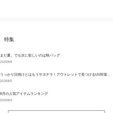
特集
まだ夏。でも次に欲しいのは秋バッグ
2026/8/6
うっかり日焼けとはもうサヨナラ！アウトレットで見つけるUV対策ウ
ェア
2026/8/5
8月の人気アイテムランキング
2026/8/3