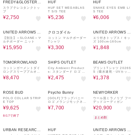
FREDY&GLOSTER O
HUF
HUF
UTLET
スラブテレコタンクトッ
HUF SET MEGABLAS
SNAKE EYES EMB L/
プ
T S/S TEE
S TEE
¥2,750
¥5,236
¥6,006
50%OFF
50%OFF
40%OFF
UNITED ARROWS O
クロコダイル
UNITED ARROWS O
UTLET
UTLET
【別注】＜SLOANE＞マ
コットン マルチボーダー
エリ付きトップス / キッ
ルチボーダー ニット
Tシャツ
ズ 100cm-160cm
¥15,950
¥3,300
¥1,848
30%OFF
50%OFF
30%OFF
TOMORROWLAND
SHIPS OUTLET
BEAMS OUTLET
コットンガーメントダイ
City Ambient Product
プリントTシャツ 2026S
ロングスリーブプルオー
s: スタンダード ロゴ プ
S（吸水速乾・UVカッ
バー
リント Tシャツ
ト）通園 プチプラ レジ
¥8,470
¥2,475
¥1,378
ャー 公園
30%OFF
30%OFF
9%OFF
ROSE BUD
Psycho Bunny
NEWYORKER
POLO COLLAR STRIP
[GOLF]フラッグバニー
ウール混ミラノリブ フー
E TOP
ロゴ メランジモックネッ
デッドコーディガン
クTシャツ
¥9,625
¥7,700
¥20,900
8/17で終了
まとめ割
50%OFF
30%OFF
30%OFF
URBAN RESEARCH
HUF
UNITED ARROWS O