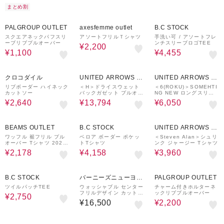
まとめ割
72%OFF
42%OFF
10%OFF
PALGROUP OUTLET
axesfemme outlet
B.C STOCK
スクエアネックパフスリ
アソートフリルＴシャツ
手洗い可 / アソートフレ
ーブリブプルオーバー
ンチスリーブロゴTEE
¥2,200
¥1,100
¥4,455
60%OFF
40%OFF
50%OFF
クロコダイル
UNITED ARROWS O
UNITED ARROWS O
UTLET
UTLET
リブボーダー ハイネック
＜H＞ドライスウェット
＜6(ROKU)＞SOMEHTI
カットソー
バックガゼット プルオー
NG NEW ロングスリー
バー
ブTシャツ
¥2,640
¥13,794
¥6,050
40%OFF
40%OFF
60%OFF
BEAMS OUTLET
B.C STOCK
UNITED ARROWS O
UTLET
ワッフル 裾フリル プル
ベロア ボーダー ポケッ
＜Steven Alan＞シュリ
オーバー Tシャツ 2025
トTシャツ
ンク ジャージー Tシャツ
SS（90～150cm）
¥2,178
¥4,158
¥3,960
50%OFF
50%OFF
B.C STOCK
バーニーズニューヨー
PALGROUP OUTLET
ク
ツイルパッチTEE
ウォッシャブル センター
チャーム付きホルターネ
フリルデザイン カットソ
ックリブプルオーバー
¥2,750
ー
¥16,500
¥2,200
50%OFF
30%OFF
30%OFF