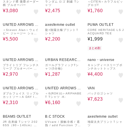
UTLET
スタンド襟 微塵ボーダー
ランダム ロゴ 刺繍 Tシ
＜CITEN＞カラフルビッ
柄 プルオーバー
ャツ
グロゴT
¥3,080
¥2,475
¥1,760
50%OFF
73%OFF
UNITED ARROWS O
axesfemme outlet
PUMA OUTLET
UTLET
＜Steven Alan＞ウェイ
龍×陰陽太極プリントＴ
CORE HERITAGE LS J
ビー ジャージー ショー
シャツ
ACQUARD TEE
トスリーブ Tシャツ
¥5,500
¥2,200
¥1,999
まとめ割
50%OFF
70%OFF
20%OFF
UNITED ARROWS O
URBAN RESEARCH
nano・universe
UTLET
ware house
ブライトリブ フレンチス
ガールグラフィックTシ
キャンディースリーブポ
リーブ プルオーバー カ
ャツ(5分袖)
ンチカットトップス
ットソー -制菌-
¥2,970
¥1,287
¥4,400
50%OFF
60%OFF
30%OFF
UNITED ARROWS O
UNITED ARROWS O
VAN
UTLET
UTLET
ダブルフェイス リップル
＜6(ROKU)＞ARPHABE
バックロゴシャツ
カットソー＜A DAY IN
T Tシャツ -K-
¥7,623
THE LIFE＞
¥2,310
¥6,160
20%OFF
62%OFF
BEAMS OUTLET
B.C STOCK
axesfemme outlet
JR 在来線 Tシャツ 202
UVcare / 接触冷感 / 遮
地獄太夫プリントＴシャ
6SS（90～140cm）外
熱 / add Function フロ
ツ