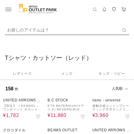
お探しのアイテムは？
Tシャツ・カットソー（レッド）
レディース
メンズ
キッズ・ベビー
158
人気順
件
70%OFF
40%OFF
20%OFF
UNITED ARROWS O
B.C STOCK
nano・universe
UTLET
【別注】 ＜KANGOL＞
ETS.MATERIAUX(マテ
接触冷感コットンプレー
ワンポイント ポロシャツ
リオ) REVERSIBLE FA
ティング天竺タックコク
＜A DAY IN THE LIFE
DE Tシャツ
ーントップス
¥1,782
¥11,880
¥3,960
＞
60%OFF
50%OFF
50%OFF
クロコダイル
BEAMS OUTLET
UNITED ARROWS O