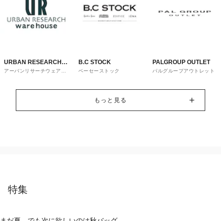
URBAN RESEARCH
B.C STOCK
PALGROUP OUTLET
アーバンリサーチウェアハ
ベーセーストック
パルグループアウトレット
ware house
ウス
もっと見る
特集
まだ夏。でも次に欲しいのは秋バッグ