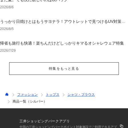
2026/8/6
うっかり日焼けとはもうサヨナラ！アウトレットで見つけるUV対策ウ
ェア
2026/8/5
帰省も旅行も快適！楽ちんだけどしっかりキマるオシャレウェア特集
2026/7/29
特集をもっと見る
ファッション
トップス
シャツ・ブラウス
商品一覧（シルバー）
三井ショッピングパークアプリ
全国の三井ショッピングパークポイント対象施設でご利用できるアプ