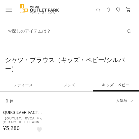
お探しのアイテムは？
シャツ・ブラウス（キッズ・ベビー/シルバ
ー）
レディース
メンズ
キッズ・ベビー
1
人気順
件
QUIKSILVER FACTO
RY OUTLET STORE
【OUTLET】RVCA キッ
ズ DAYSHIFT FLANNE
L LS 長袖シャツ RDE
¥5,280
【2024年秋冬モデル】