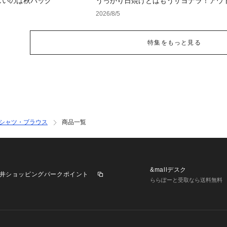
しいのは秋バッグ
うっかり日焼けとはもうサヨナラ！アウ
で見つけるUV対策ウェア
2026/8/5
特集をもっと見る
シャツ・ブラウス
商品一覧
&mallデスク
井ショッピングパークポイント
ららぽーと受取なら送料無料