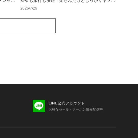
トレット
帰省も旅行も快適！楽ちんだけどしっかりキマる
オシャレウェア特集
2026/7/29
LINE公式アカウント
お得なセール・クーポン情報配信中