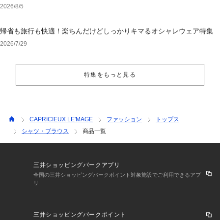
ェア
2026/8/5
帰省も旅行も快適！楽ちんだけどしっかりキマるオシャレウェア特集
2026/7/29
特集をもっと見る
CAPRICIEUX LE'MAGE
ファッション
トップス
シャツ・ブラウス
商品一覧
三井ショッピングパークアプリ
全国の三井ショッピングパークポイント対象施設でご利用できるアプ
リ
三井ショッピングパークポイント