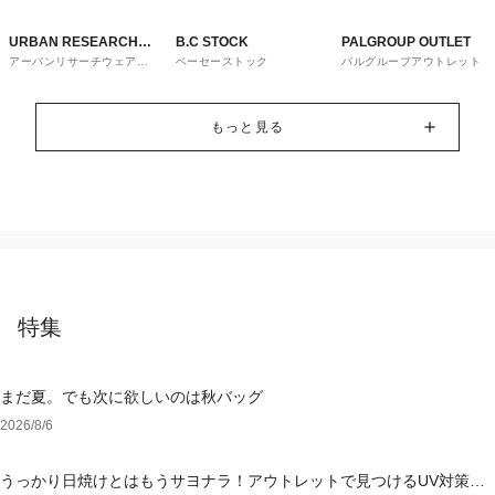
URBAN RESEARCH
B.C STOCK
PALGROUP OUTLET
アーバンリサーチウェアハ
ベーセーストック
パルグループアウトレット
ware house
ウス
もっと見る
特集
まだ夏。でも次に欲しいのは秋バッグ
2026/8/6
うっかり日焼けとはもうサヨナラ！アウトレットで見つけるUV対策ウ