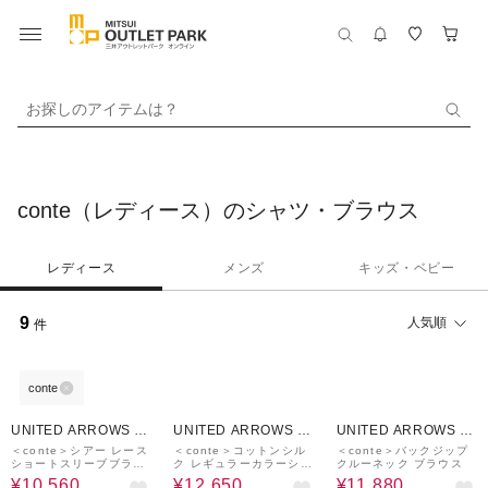
お探しのアイテムは？
conte（レディース）のシャツ・ブラウス
レディース
メンズ
キッズ・ベビー
9
人気順
件
conte
70%OFF
50%OFF
40%OFF
UNITED ARROWS O
UNITED ARROWS O
UNITED ARROWS O
UTLET
UTLET
UTLET
＜conte＞シアー レース
＜conte＞コットンシル
＜conte＞バックジップ
ショートスリーブブラウ
ク レギュラーカラーシャ
クルーネック ブラウス
ス
ツ
¥10,560
¥12,650
¥11,880