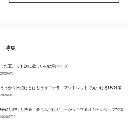
特集
まだ夏。でも次に欲しいのは秋バッグ
2026/8/6
うっかり日焼けとはもうサヨナラ！アウトレットで見つけるUV対策ウ
ェア
2026/8/5
帰省も旅行も快適！楽ちんだけどしっかりキマるオシャレウェア特集
2026/7/29