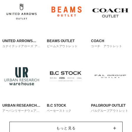
UNITED ARROWS
BEAMS OUTLET
COACH
ユナイテッドアローズ アウ
ビームスアウトレット
コーチ アウトレット
OUTLET
トレット
URBAN RESEARCH
B.C STOCK
PALGROUP OUTLET
アーバンリサーチウェアハ
ベーセーストック
パルグループアウトレット
ware house
ウス
もっと見る