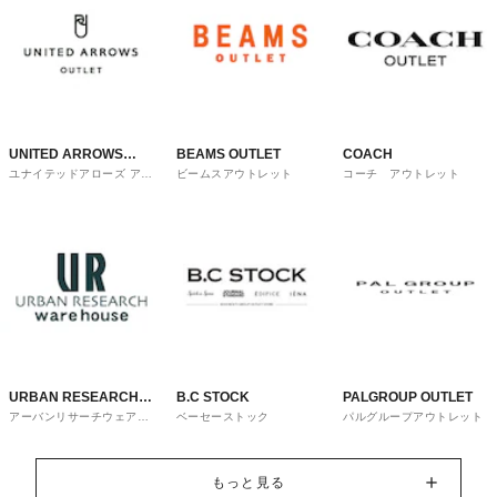
UNITED ARROWS
BEAMS OUTLET
COACH
ユナイテッドアローズ アウ
ビームスアウトレット
コーチ アウトレット
OUTLET
トレット
URBAN RESEARCH
B.C STOCK
PALGROUP OUTLET
アーバンリサーチウェアハ
ベーセーストック
パルグループアウトレット
ware house
ウス
もっと見る