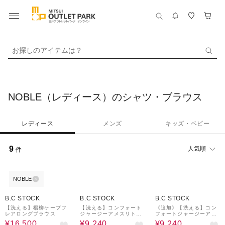
お探しのアイテムは？
NOBLE（レディース）のシャツ・ブラウス
レディース
メンズ
キッズ・ベビー
9
人気順
件
NOBLE
40%OFF
40%OFF
40%OFF
B.C STOCK
B.C STOCK
B.C STOCK
【洗える】楊柳ケープフ
【洗える】コンフォート
《追加》【洗える】コン
レアロングブラウス
ジャージーアメスリトッ
フォートジャージーアメ
プス
スリトップス
¥16,500
¥9,240
¥9,240