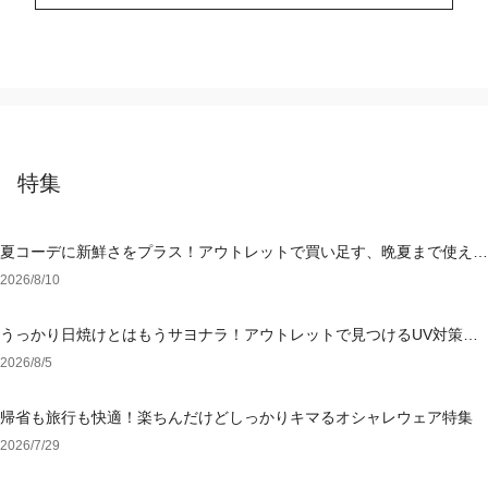
特集
夏コーデに新鮮さをプラス！アウトレットで買い足す、晩夏まで使える
アイテム
2026/8/10
うっかり日焼けとはもうサヨナラ！アウトレットで見つけるUV対策ウ
ェア
2026/8/5
帰省も旅行も快適！楽ちんだけどしっかりキマるオシャレウェア特集
2026/7/29