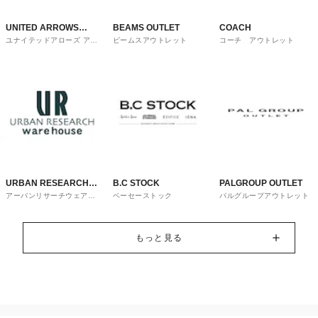
UNITED ARROWS
BEAMS OUTLET
COACH
ユナイテッドアローズ アウ
ビームスアウトレット
コーチ アウトレット
OUTLET
トレット
URBAN RESEARCH
B.C STOCK
PALGROUP OUTLET
アーバンリサーチウェアハ
ベーセーストック
パルグループアウトレット
ware house
ウス
もっと見る