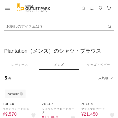
お探しのアイテムは？
Plantation（メンズ）のシャツ・ブラウス
レディース
メンズ
キッズ・ベビー
5
人気順
件
Plantation
70%OFF
70%OFF
50%OFF
ZUCCa
ZUCCa
ZUCCa
リネンラミークロス
シュリンクブロードボー
マシュマロガーゼ
ダー
¥9,570
¥21,450
¥11,880