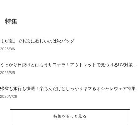
特集
まだ夏。でも次に欲しいのは秋バッグ
2026/8/6
うっかり日焼けとはもうサヨナラ！アウトレットで見つけるUV対策ウ
ェア
2026/8/5
帰省も旅行も快適！楽ちんだけどしっかりキマるオシャレウェア特集
2026/7/29
特集をもっと見る