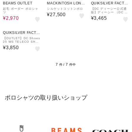
BEAMS OUTLET
MACKINTOSH LOND
QUIKSILVER FACTO
ON
RY OUTLET STORE
起毛 ボーダー ポロシャ
シルケットコットンポロ
【DC ディーシー公式通
ツ
販】ディーシー （DC S
¥27,500
HOES）【OUTLET】D
¥2,970
¥3,465
C Shoes 25 WS TELE
CO SHORT POLO SS
QUIKSILVER FACTO
RY OUTLET STORE
【OUTLET】DC Shoes
25 WS TELECO SHOR
T POLO LS ウィメンズ
¥3,850
ポロシャツ
7
7
件 /
件中
ポロシャツの取り扱いショップ