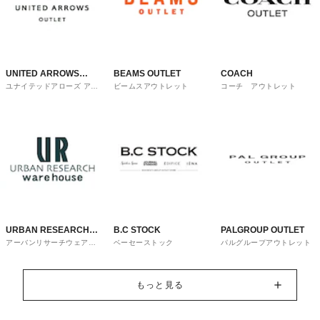
UNITED ARROWS
BEAMS OUTLET
COACH
ユナイテッドアローズ アウ
ビームスアウトレット
コーチ アウトレット
OUTLET
トレット
URBAN RESEARCH
B.C STOCK
PALGROUP OUTLET
アーバンリサーチウェアハ
ベーセーストック
パルグループアウトレット
ware house
ウス
もっと見る