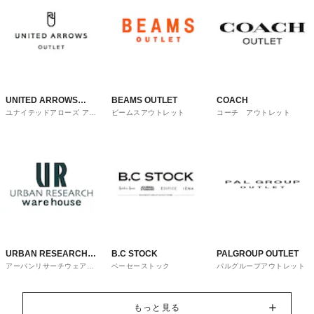
UNITED ARROWS
BEAMS OUTLET
COACH
ユナイテッドアローズ アウ
ビームスアウトレット
コーチ アウトレット
OUTLET
トレット
URBAN RESEARCH
B.C STOCK
PALGROUP OUTLET
アーバンリサーチウェアハ
ベーセーストック
パルグループアウトレット
ware house
ウス
もっと見る