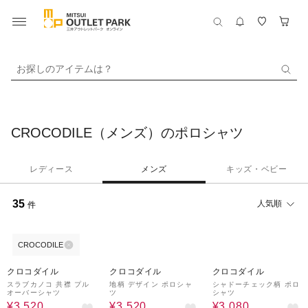
お探しのアイテムは？
CROCODILE（メンズ）のポロシャツ
レディース
メンズ
キッズ・ベビー
35
人気順
件
CROCODILE
60%OFF
60%OFF
60%OFF
クロコダイル
クロコダイル
クロコダイル
スラブカノコ 共襟 プル
地柄 デザイン ポロシャ
シャドーチェック柄 ポロ
オーバーシャツ
ツ
シャツ
¥3,520
¥3,520
¥3,080