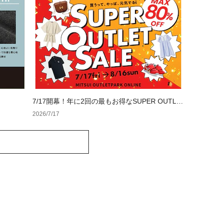
7/17開幕！年に2回の最もお得なSUPER OUTLE
T SALE
2026/7/17