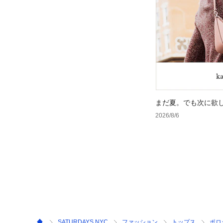
まだ夏。でも次に欲
2026/8/6
SATURDAYS NYC
ファッション
トップス
ポロ