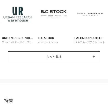
URBAN RESEARCH
B.C STOCK
PALGROUP OUTLET
アーバンリサーチウェアハ
ベーセーストック
パルグループアウトレット
ware house
ウス
もっと見る
特集