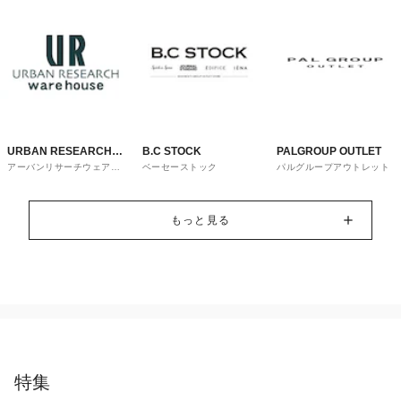
URBAN RESEARCH
B.C STOCK
PALGROUP OUTLET
アーバンリサーチウェアハ
ベーセーストック
パルグループアウトレット
ware house
ウス
もっと見る
特集