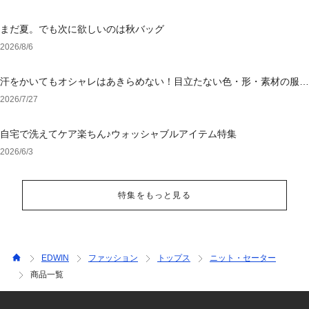
まだ夏。でも次に欲しいのは秋バッグ
2026/8/6
汗をかいてもオシャレはあきらめない！目立たない色・形・素材の服を
アウトレットで
2026/7/27
自宅で洗えてケア楽ちん♪ウォッシャブルアイテム特集
2026/6/3
特集をもっと見る
EDWIN
ファッション
トップス
ニット・セーター
商品一覧