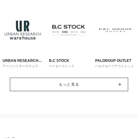
トレット
URBAN RESEARCH
B.C STOCK
PALGROUP OUTLET
アーバンリサーチウェアハ
ベーセーストック
パルグループアウトレット
ware house
ウス
もっと見る