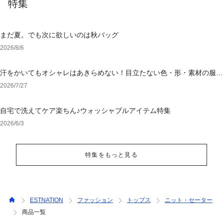
特集
まだ夏。でも次に欲しいのは秋バッグ
2026/8/6
汗をかいてもオシャレはあきらめない！目立たない色・形・素材の服を
アウトレットで
2026/7/27
自宅で洗えてケア楽ちん♪ウォッシャブルアイテム特集
2026/6/3
特集をもっと見る
ESTNATION
ファッション
トップス
ニット・セーター
商品一覧