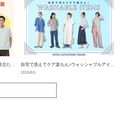
目立たな
自宅で洗えてケア楽ちん♪ウォッシャブルアイテ
ム特集
2026/6/3