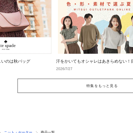
しいのは秋バッグ
汗をかいてもオシャレはあきらめない！
い色・形・素材の服をアウトレットで
2026/7/27
特集をもっと見る
ニット・セーター
商品一覧