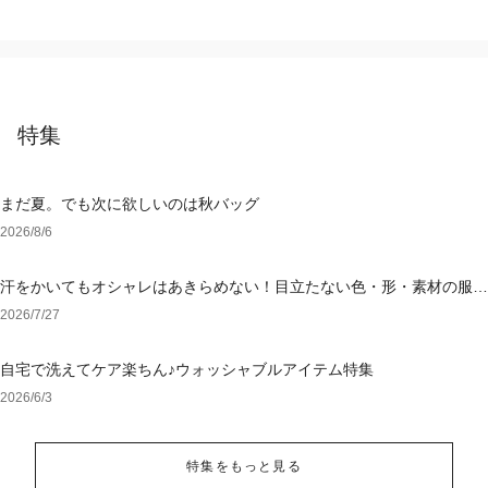
特集
まだ夏。でも次に欲しいのは秋バッグ
2026/8/6
汗をかいてもオシャレはあきらめない！目立たない色・形・素材の服を
アウトレットで
2026/7/27
自宅で洗えてケア楽ちん♪ウォッシャブルアイテム特集
2026/6/3
特集をもっと見る