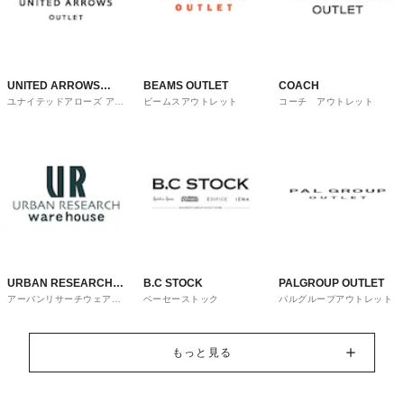
UNITED ARROWS
BEAMS OUTLET
COACH
ユナイテッドアローズ アウ
ビームスアウトレット
コーチ アウトレット
OUTLET
トレット
URBAN RESEARCH
B.C STOCK
PALGROUP OUTLET
アーバンリサーチウェアハ
ベーセーストック
パルグループアウトレット
ware house
ウス
もっと見る