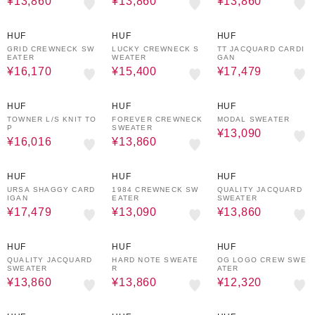
¥13,860
¥13,860
¥13,860
30%OFF
30%OFF
30%OFF
HUF
HUF
HUF
GRID CREWNECK SW
LUCKY CREWNECK S
TT JACQUARD CARDI
EATER
WEATER
GAN
¥16,170
¥15,400
¥17,479
30%OFF
30%OFF
30%OFF
HUF
HUF
HUF
TOWNER L/S KNIT TO
FOREVER CREWNECK
MODAL SWEATER
P
SWEATER
¥13,090
¥16,016
¥13,860
30%OFF
30%OFF
30%OFF
HUF
HUF
HUF
URSA SHAGGY CARD
1984 CREWNECK SW
QUALITY JACQUARD
IGAN
EATER
SWEATER
¥17,479
¥13,090
¥13,860
30%OFF
30%OFF
30%OFF
HUF
HUF
HUF
QUALITY JACQUARD
HARD NOTE SWEATE
OG LOGO CREW SWE
SWEATER
R
ATER
¥13,860
¥13,860
¥12,320
30%OFF
30%OFF
30%OFF