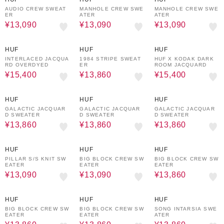
AUDIO CREW SWEAT
MANHOLE CREW SWE
MANHOLE CREW SWE
ER
ATER
ATER
¥13,090
¥13,090
¥13,090
30%OFF
30%OFF
30%OFF
HUF
HUF
HUF
INTERLACED JACQUA
1984 STRIPE SWEAT
HUF X KODAK DARK
RD OVERDYED
ER
ROOM JACQUARD
¥15,400
¥13,860
¥15,400
30%OFF
30%OFF
30%OFF
HUF
HUF
HUF
GALACTIC JACQUAR
GALACTIC JACQUAR
GALACTIC JACQUAR
D SWEATER
D SWEATER
D SWEATER
¥13,860
¥13,860
¥13,860
30%OFF
30%OFF
30%OFF
HUF
HUF
HUF
PILLAR S/S KNIT SW
BIG BLOCK CREW SW
BIG BLOCK CREW SW
EATER
EATER
EATER
¥13,090
¥13,090
¥13,860
30%OFF
30%OFF
30%OFF
HUF
HUF
HUF
BIG BLOCK CREW SW
BIG BLOCK CREW SW
SONG INTARSIA SWE
EATER
EATER
ATER