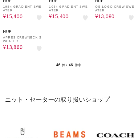
HUF
HUF
HUF
1984 GRADIENT SWE
1984 GRADIENT SWE
OG LOGO CREW SWE
ATER
ATER
ATER
¥15,400
¥15,400
¥13,090
30%OFF
HUF
APRES CREWNECK S
WEATER
¥13,860
46
46
件 /
件中
ニット・セーターの取り扱いショップ