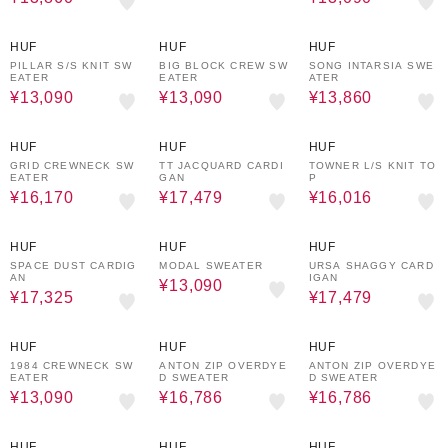
30%OFF
30%OFF
30%OFF
HUF
HUF
HUF
PILLAR S/S KNIT SW
BIG BLOCK CREW SW
SONG INTARSIA SWE
EATER
EATER
ATER
¥13,090
¥13,090
¥13,860
30%OFF
30%OFF
30%OFF
HUF
HUF
HUF
GRID CREWNECK SW
TT JACQUARD CARDI
TOWNER L/S KNIT TO
EATER
GAN
P
¥16,170
¥17,479
¥16,016
30%OFF
30%OFF
30%OFF
HUF
HUF
HUF
SPACE DUST CARDIG
MODAL SWEATER
URSA SHAGGY CARD
AN
IGAN
¥13,090
¥17,325
¥17,479
30%OFF
30%OFF
30%OFF
HUF
HUF
HUF
1984 CREWNECK SW
ANTON ZIP OVERDYE
ANTON ZIP OVERDYE
EATER
D SWEATER
D SWEATER
¥13,090
¥16,786
¥16,786
30%OFF
30%OFF
30%OFF
HUF
HUF
HUF