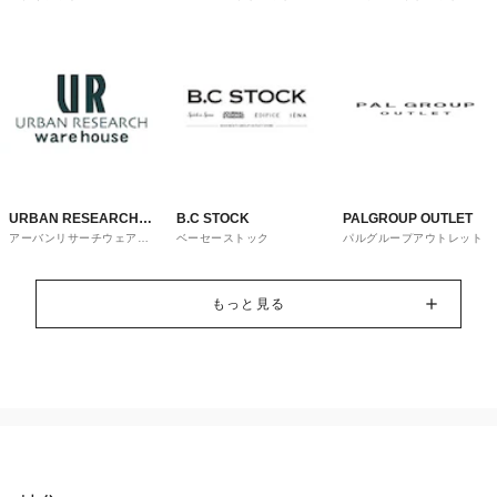
トレット
URBAN RESEARCH
B.C STOCK
PALGROUP OUTLET
アーバンリサーチウェアハ
ベーセーストック
パルグループアウトレット
ware house
ウス
もっと見る