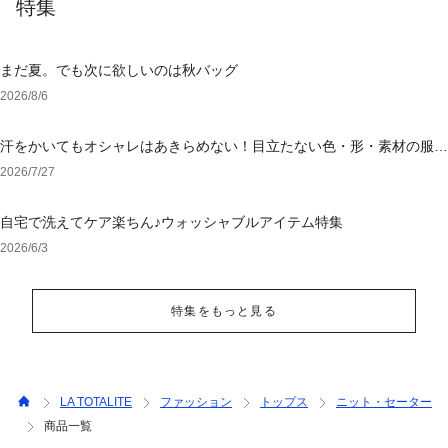
特集
まだ夏。でも次に欲しいのは秋バッグ
2026/8/6
汗をかいてもオシャレはあきらめない！目立たない色・形・素材の服を
アウトレットで
2026/7/27
自宅で洗えてケア楽ちん♪ウォッシャブルアイテム特集
2026/6/3
特集をもっと見る
LA TOTALITE
ファッション
トップス
ニット・セーター
商品一覧