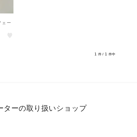
ンフェー
1
1
件 /
件中
ーターの取り扱いショップ