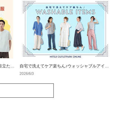
目立たな
自宅で洗えてケア楽ちん♪ウォッシャブルアイテ
ム特集
2026/6/3