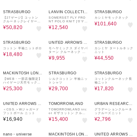
40%OFF
70%OFF
40%OFF
STRASBURGO
LANVIN COLLECTIO
STRASBURGO
N
【27ゲージ】コットン
SOMERSET FLY FRO
カシミヤモックネック
クルーネックレイヤード
NT POLO KNIT [サマセ
¥101,640
ニット
ット ポロニット]
¥50,820
¥12,540
40%OFF
50%OFF
50%OFF
STRASBURGO
UNITED ARROWS O
STRASBURGO
UTLET
コットン 半袖ニットポロ
モヘヤミックス ダイヤパ
カシミヤ タートルネック
ターン クルーネック ニ
ニット
¥18,480
ット
¥9,955
¥44,550
23%OFF
40%OFF
40%OFF
MACKINTOSH LOND
STRASBURGO
STRASBURGO
ON
【WEB・一部店舗限定】
シルクコットン 半袖ニッ
コットンクルーネック長
ハイゲージ天竺モックネ
トシャツ
袖ニット
ックニット
¥25,300
¥29,700
¥17,820
30%OFF
60%OFF
UNITED ARROWS O
TOMORROWLAND
URBAN RESEARCH
UTLET
ware house
＜CGS.＞Wジャガード
TOMORROWLAND tric
グラデーションクルーネ
フットボール ニット
ot ギザコットン クルー
ックルーズニット
ネックプルオーバーニッ
¥16,940
¥15,400
¥2,796
ト
30%OFF
40%OFF
40%OFF
nano・universe
MACKINTOSH LOND
UNITED ARROWS O