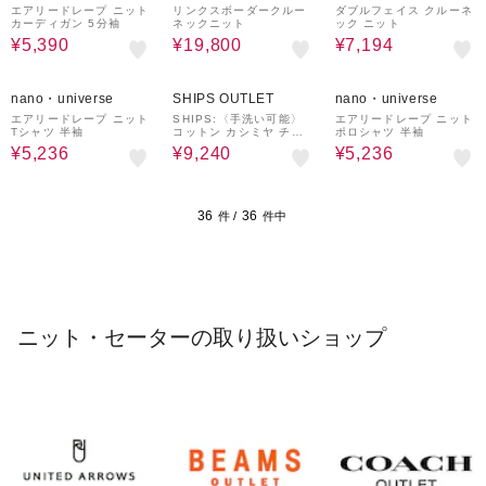
ON
UTLET
エアリードレープ ニット
リンクスボーダークルー
ダブルフェイス クルーネ
カーディガン 5分袖
ネックニット
ック ニット
¥5,390
¥19,800
¥7,194
30%OFF
30%OFF
30%OFF
nano・universe
SHIPS OUTLET
nano・universe
エアリードレープ ニット
SHIPS:〈手洗い可能〉
エアリードレープ ニット
Tシャツ 半袖
コットン カシミヤ チェ
ポロシャツ 半袖
ック クルーネック ニッ
¥5,236
¥9,240
¥5,236
ト
36
36
件 /
件中
ニット・セーターの取り扱いショップ