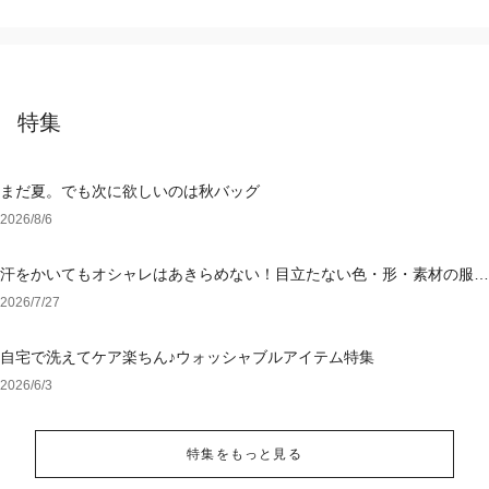
特集
まだ夏。でも次に欲しいのは秋バッグ
2026/8/6
汗をかいてもオシャレはあきらめない！目立たない色・形・素材の服を
アウトレットで
2026/7/27
自宅で洗えてケア楽ちん♪ウォッシャブルアイテム特集
2026/6/3
特集をもっと見る