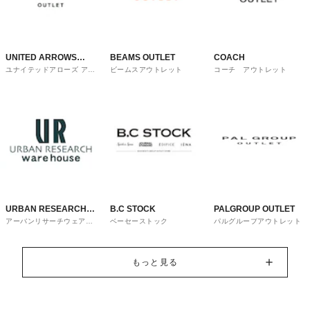
UNITED ARROWS
BEAMS OUTLET
COACH
ユナイテッドアローズ アウ
ビームスアウトレット
コーチ アウトレット
OUTLET
トレット
URBAN RESEARCH
B.C STOCK
PALGROUP OUTLET
アーバンリサーチウェアハ
ベーセーストック
パルグループアウトレット
ware house
ウス
もっと見る