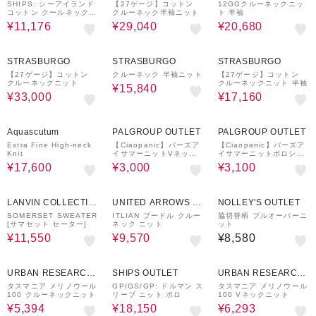
SHIPS: シーアイランド
【27ゲージ】コットン
12GGクルーネックニッ
コットン クールネック
クルーネック半袖ニット
ト 半袖
無地 ニット
¥11,176
¥29,040
¥20,680
40%OFF
40%OFF
60%OFF
STRASBURGO
STRASBURGO
STRASBURGO
【27ゲージ】コットン
クルーネック 半袖ニット
【27ゲージ】コットン
クルーネックニット
クルーネックニット 半袖
¥15,840
¥33,000
¥17,160
50%OFF
56%OFF
59%OFF
Aquascutum
PALGROUP OUTLET
PALGROUP OUTLET
Extra Fine High-neck
【Ciaopanic】バーズア
【Ciaopanic】バーズア
Knit
イサマーニットVネック
イサマーニットポロシャ
ベスト
ツ
¥17,600
¥3,000
¥3,100
70%OFF
40%OFF
LANVIN COLLECTIO
UNITED ARROWS O
NOLLEY'S OUTLET
N
UTLET
SOMERSET SWEATER
ITLIAN プードル クルー
脇切替柄 プルオーバーニ
[サマセット セーター]
ネック ニット
ット
¥11,550
¥9,570
¥8,580
40%OFF
50%OFF
30%OFF
URBAN RESEARCH
SHIPS OUTLET
URBAN RESEARCH
ware house
ware house
タスマニア メリノウール
GP/GS/GP: ドルマン ス
タスマニア メリノウール
100 クルーネックニット
リーブ ニット ポロ
100 Vネックニット
¥5,394
¥18,150
¥6,293