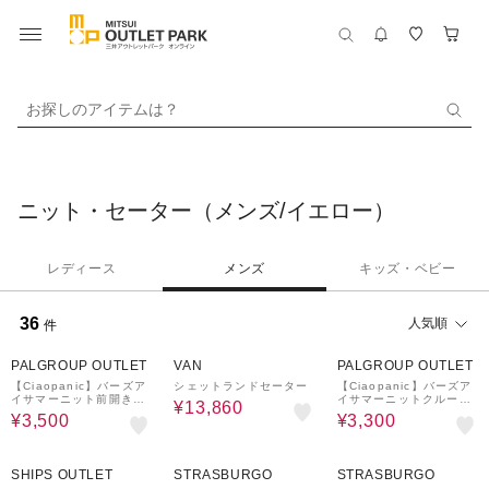
お探しのアイテムは？
ニット・セーター（メンズ/イエロー）
レディース
メンズ
キッズ・ベビー
36
人気順
件
60%OFF
30%OFF
57%OFF
PALGROUP OUTLET
VAN
PALGROUP OUTLET
【Ciaopanic】バーズア
シェットランドセーター
【Ciaopanic】バーズア
イサマーニット前開きポ
イサマーニットクルーネ
¥13,860
ロシャツ
ックTシャツ
¥3,500
¥3,300
60%OFF
40%OFF
60%OFF
SHIPS OUTLET
STRASBURGO
STRASBURGO