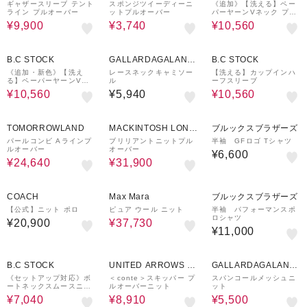
ギャザースリーブ テント
スポンジツイーディーニ
《追加》【洗える】ペー
ライン プルオーバー
ットプルオーバー
パーヤーンVネック プル
オーバー
¥9,900
¥3,740
¥10,560
40%OFF
40%OFF
B.C STOCK
GALLARDAGALANT
B.C STOCK
E
《追加・新色》【洗え
レースネックキャミソー
【洗える】カップインハ
る】ペーパーヤーンVネ
ル
ーフスリーブ
ック プルオーバー
¥10,560
¥5,940
¥10,560
30%OFF
23%OFF
TOMORROWLAND
MACKINTOSH LOND
ブルックスブラザーズ
ON
パールコンビ Aラインプ
ブリリアントニットプル
半袖 GFロゴ Tシャツ
ルオーバー
オーバー
¥6,600
¥24,640
¥31,900
58%OFF
COACH
Max Mara
ブルックスブラザーズ
【公式】ニット ポロ
ピュア ウール ニット
半袖 パフォーマンスポ
ロシャツ
¥20,900
¥37,730
¥11,000
60%OFF
70%OFF
38%OFF
B.C STOCK
UNITED ARROWS O
GALLARDAGALANT
UTLET
E
《セットアップ対応》ボ
＜conte＞スキッパー プ
スパンコールメッシュニ
ートネックスムースニッ
ルオーバーニット
ット
ト
¥7,040
¥8,910
¥5,500