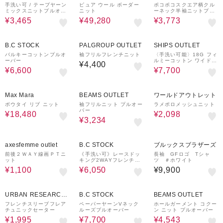
手洗い可 / テープヤーン
ピュア ウール ボーダー
ポコポコスクエア柄クル
ミックスニットプルオー
ニット
ーネック半袖ニットプル
バー
オーバー
¥3,465
¥49,280
¥3,773
50%OFF
50%OFF
B.C STOCK
PALGROUP OUTLET
SHIPS OUTLET
バルキーコットンプルオ
袖フリルフレンチニット
〈手洗い可能〉18G フィ
ーバー
ルミーコットン ワイド
¥4,400
ショート スリーブ プル
¥6,600
¥7,700
オーバー
58%OFF
30%OFF
70%OFF
Max Mara
BEAMS OUTLET
ワールドアウトレット
ボウタイ リブ ニット
袖フリルニット プルオー
ラメポロメッシュニット
バー
¥18,480
¥2,098
¥3,234
77%OFF
50%OFF
axesfemme outlet
B.C STOCK
ブルックスブラザーズ
前後２ＷＡＹ線画ＰＴニ
《手洗い可》レースドッ
長袖 GFロゴ Tシャ
ット
キング2WAYフレンチス
ツ ＃ホワイト
リーブニットプルオーバ
¥1,100
¥6,050
¥9,900
ー
50%OFF
50%OFF
30%OFF
URBAN RESEARCH
B.C STOCK
BEAMS OUTLET
ware house
フレンチスリーブフレア
ペーパーヤーンVネック
ホールガーメント コクー
チュニックセーター
ルーズプルオーバー
ン ニット プルオーバー
¥1,995
¥7,700
¥4,543