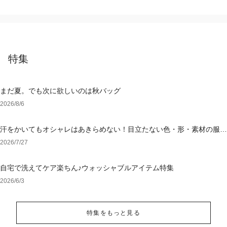
特集
まだ夏。でも次に欲しいのは秋バッグ
2026/8/6
汗をかいてもオシャレはあきらめない！目立たない色・形・素材の服を
アウトレットで
2026/7/27
自宅で洗えてケア楽ちん♪ウォッシャブルアイテム特集
2026/6/3
特集をもっと見る