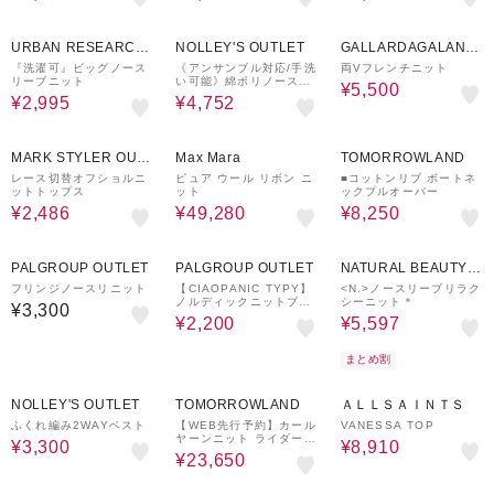
50%OFF
64%OFF
30%OFF
URBAN RESEARCH
NOLLEY'S OUTLET
GALLARDAGALANT
ware house
E
『洗濯可』ビッグノース
《アンサンブル対応/手洗
両Vフレンチニット
リーブニット
い可能》綿ポリノースリ
¥5,500
ーブプルオーバーニット
¥2,995
¥4,752
72%OFF
50%OFF
50%OFF
MARK STYLER OUT
Max Mara
TOMORROWLAND
LET
レース切替オフショルニ
ピュア ウール リボン ニ
■コットンリブ ボートネ
ットトップス
ット
ックプルオーバー
¥2,486
¥49,280
¥8,250
71%OFF
30%OFF
PALGROUP OUTLET
PALGROUP OUTLET
NATURAL BEAUTY B
ASIC
フリンジノースリニット
【CIAOPANIC TYPY】
<N.>ノースリーブリラク
ノルディックニットブラ
シーニット＊
¥3,300
ビスチェ
¥2,200
¥5,597
まとめ割
50%OFF
50%OFF
70%OFF
NOLLEY'S OUTLET
TOMORROWLAND
ＡＬＬＳＡＩＮＴＳ
ふくれ編み2WAYベスト
【WEB先行予約】カール
VANESSA TOP
ヤーンニット ライダース
¥3,300
¥8,910
ジャケット
¥23,650