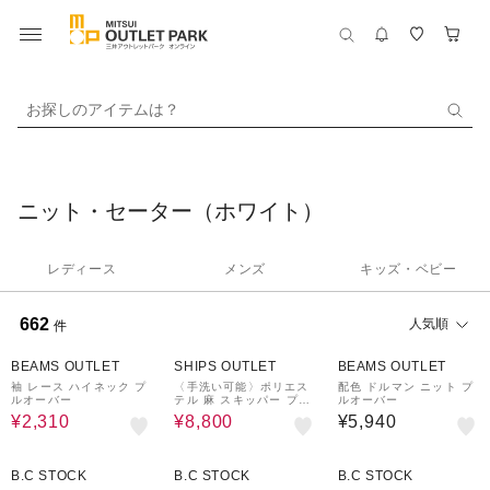
お探しのアイテムは？
ニット・セーター（ホワイト）
レディース
メンズ
キッズ・ベビー
662
人気順
件
50%OFF
50%OFF
BEAMS OUTLET
SHIPS OUTLET
BEAMS OUTLET
袖 レース ハイネック プ
〈手洗い可能〉ポリエス
配色 ドルマン ニット プ
ルオーバー
テル 麻 スキッパー プル
ルオーバー
オーバー
¥2,310
¥8,800
¥5,940
40%OFF
80%OFF
40%OFF
B.C STOCK
B.C STOCK
B.C STOCK