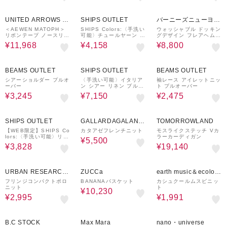
60%OFF
40%OFF
50%OFF
UNITED ARROWS O
SHIPS OUTLET
バーニーズニューヨー
UTLET
ク
＜AEWEN MATOPH＞
SHIPS Colors:〈手洗い
ウォッシャブル ドッキン
リボンテープ ノースリー
可能〉チュールヤーン ミ
グデザイン フレアヘムジ
ブ ニット
ックス ショートスリーブ
ップアップニットプルオ
¥11,968
¥4,158
¥8,800
ニット
ーバー
50%OFF
50%OFF
50%OFF
BEAMS OUTLET
SHIPS OUTLET
BEAMS OUTLET
シアーショルダー プルオ
〈手洗い可能〉イタリア
袖レース アイレットニッ
ーバー
ン シアー リネン プルオ
ト プルオーバー
ーバー
¥3,245
¥7,150
¥2,475
40%OFF
38%OFF
40%OFF
SHIPS OUTLET
GALLARDAGALANT
TOMORROWLAND
E
【WEB限定】SHIPS Co
カタアゼフレンチニット
モスライクステッチ Vカ
lors:〈手洗い可能〉リネ
ラーカーディガン
¥5,500
ンタッチ 針抜き ニット
¥3,828
¥19,140
◇
50%OFF
70%OFF
63%OFF
URBAN RESEARCH
ZUCCa
earth music＆ecolog
ware house
y super premium stor
フリンジコンパクトポロ
BANANAバスケット
カシュクールムスビニッ
ニット
ト
e
¥10,230
¥2,995
¥1,991
50%OFF
50%OFF
30%OFF
B.C STOCK
Max Mara
nano・universe