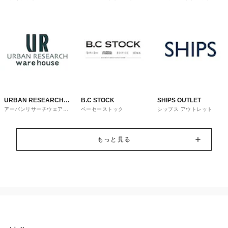
トレット
URBAN RESEARCH
B.C STOCK
SHIPS OUTLET
アーバンリサーチウェアハ
ベーセーストック
シップス アウトレット
ware house
ウス
もっと見る