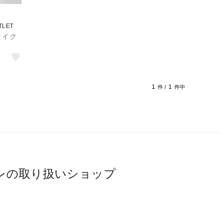
TLET
ライク
1
1
件 /
件中
レの取り扱いショップ