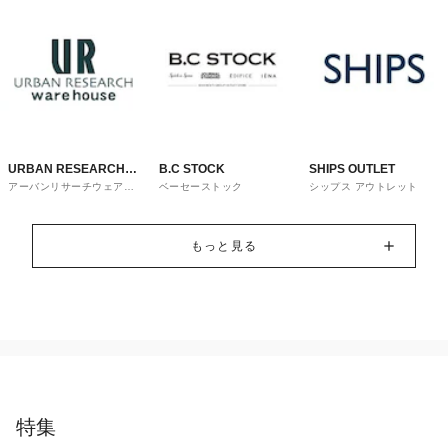
URBAN RESEARCH
B.C STOCK
SHIPS OUTLET
アーバンリサーチウェアハ
ベーセーストック
シップス アウトレット
ware house
ウス
もっと見る
特集