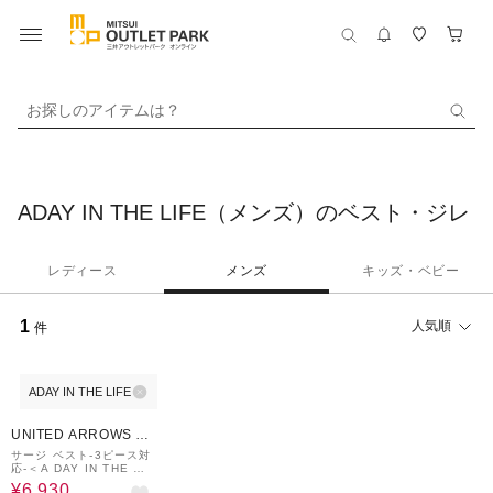
お探しのアイテムは？
ADAY IN THE LIFE（メンズ）のベスト・ジレ
レディース
メンズ
キッズ・ベビー
1
人気順
件
ADAY IN THE LIFE
30%OFF
UNITED ARROWS O
UTLET
サージ ベスト-3ピース対
応-＜A DAY IN THE LI
FE＞
¥6,930