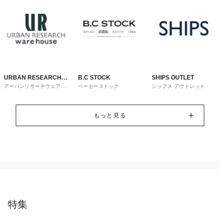
URBAN RESEARCH
B.C STOCK
SHIPS OUTLET
アーバンリサーチウェアハ
ベーセーストック
シップス アウトレット
ware house
ウス
もっと見る
特集