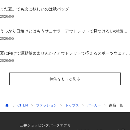
まだ夏。でも次に欲しいのは秋バッグ
2026/8/6
うっかり日焼けとはもうサヨナラ！アウトレットで見つけるUV対策ウ
ェア
2026/8/5
夏に向けて運動始めませんか？アウトレットで揃えるスポーツウェア＆
シューズ
2026/5/6
特集をもっと見る
CITEN
ファッション
トップス
パーカー
商品一覧
三井ショッピングパークアプリ