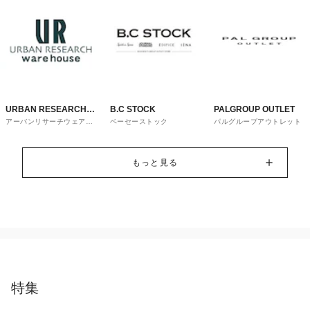
URBAN RESEARCH
B.C STOCK
PALGROUP OUTLET
アーバンリサーチウェアハ
ベーセーストック
パルグループアウトレット
ware house
ウス
もっと見る
特集