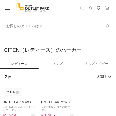
お探しのアイテムは？
CITEN（レディース）のパーカー
レディース
メンズ
キッズ・ベビー
2
人気順
件
CITEN
30%OFF
50%OFF
UNITED ARROWS O
UNITED ARROWS O
UTLET
UTLET
＜A.Takahashi×CITEN
＜CITEN＞ロゴZIPフー
＞フーディ
ディー
¥5,544
¥3,465