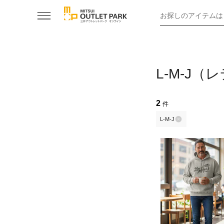
お探しのアイテムは
L-M-J
2
件
L-M-J