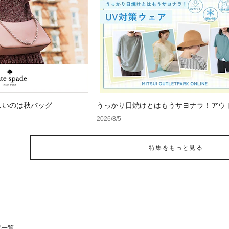
しいのは秋バッグ
うっかり日焼けとはもうサヨナラ！アウ
で見つけるUV対策ウェア
2026/8/5
特集をもっと見る
品一覧