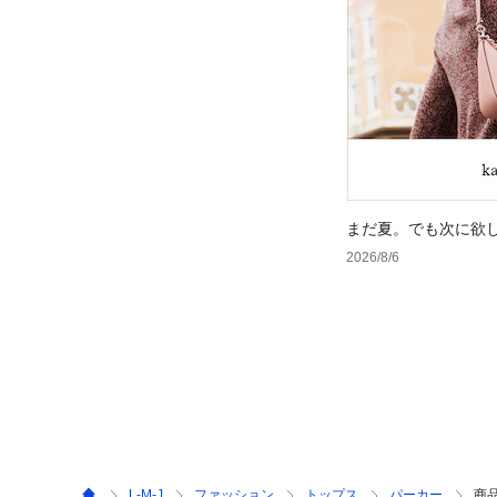
まだ夏。でも次に欲
2026/8/6
L-M-J
ファッション
トップス
パーカー
商