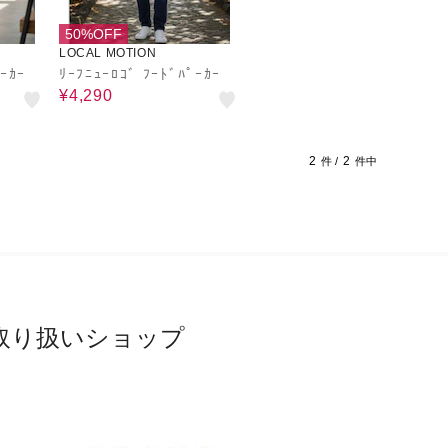
50%OFF
LOCAL MOTION
ﾟｰｶｰ
ﾘｰﾌﾆｭｰﾛｺﾞ ﾌｰﾄﾞﾊﾟｰｶｰ
¥4,290
2
2
件 /
件中
取り扱いショップ