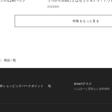
しいのは秋バッグ
うっかり日焼けとはもうサヨナラ！アウ
で見つけるUV対策ウェア
2026/8/5
特集をもっと見る
商品一覧
&mallデスク
井ショッピングパークポイント
ららぽーと受取なら送料無料