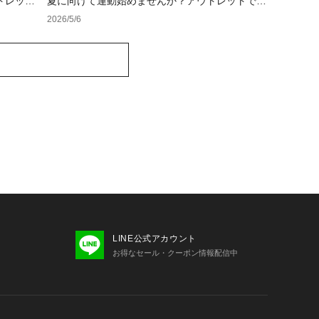
トレット
夏に向けて運動始めませんか？アウトレットで揃
えるスポーツウェア＆シューズ
2026/5/6
LINE公式アカウント
お得なセール・クーポン情報配信中