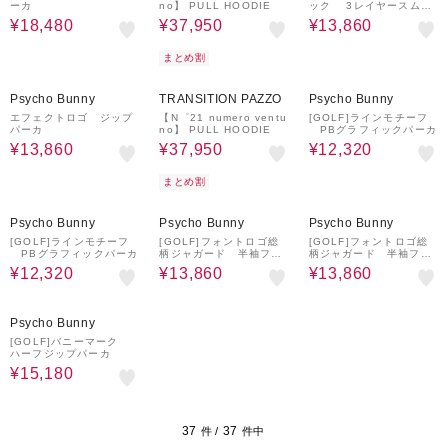
ーカ
no】 PULL HOODIE
ック 3レイヤースムー
スジップパーカ
¥18,480
¥37,950
¥13,860
まとめ割
30%OFF
50%OFF
¥500
30%OFF
クーポン
Psycho Bunny
TRANSITION PAZZO
Psycho Bunny
エフェクトロゴ ジップ
【N゜21 numero ventu
[GOLF]ラインモチーフ
パーカ
no】 PULL HOODIE
PBグラフィックパーカ
¥13,860
¥37,950
¥12,320
まとめ割
30%OFF
30%OFF
30%OFF
Psycho Bunny
Psycho Bunny
Psycho Bunny
[GOLF]ラインモチーフ
[GOLF]フォントロゴ総
[GOLF]フォントロゴ総
PBグラフィックパーカ
柄ジャガード 半袖フー
柄ジャガード 半袖フー
ディ
ディ
¥12,320
¥13,860
¥13,860
40%OFF
Psycho Bunny
[GOLF]バニーマーク
ハーフジップパーカ
¥15,180
37
37
件 /
件中