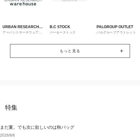
URBAN RESEARCH
B.C STOCK
PALGROUP OUTLET
アーバンリサーチウェアハ
ベーセーストック
パルグループアウトレット
ware house
ウス
もっと見る
特集
まだ夏。でも次に欲しいのは秋バッグ
2026/8/6