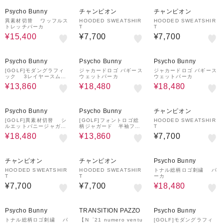
30%OFF
Psycho Bunny
チャンピオン
チャンピオン
異素材切替 ワッフルス
HOODED SWEATSHIR
HOODED SWEATSHIR
トレッチパーカ
T
T
¥15,400
¥7,700
¥7,700
30%OFF
30%OFF
30%OFF
Psycho Bunny
Psycho Bunny
Psycho Bunny
[GOLF]モダングラフィ
ジャカードロゴ バギース
ジャカードロゴ バギース
ック 3レイヤースムー
ウェットパーカ
ウェットパーカ
スジップパーカ
¥13,860
¥18,480
¥18,480
30%OFF
30%OFF
Psycho Bunny
Psycho Bunny
チャンピオン
[GOLF]異素材切替 シ
[GOLF]フォントロゴ総
HOODED SWEATSHIR
ルエットバニージャガー
柄ジャガード 半袖フー
T
ドパーカ
ディ
¥18,480
¥13,860
¥7,700
30%OFF
チャンピオン
チャンピオン
Psycho Bunny
HOODED SWEATSHIR
HOODED SWEATSHIR
トナル総柄ロゴ刺繍 パ
T
T
ーカ
¥7,700
¥7,700
¥18,480
30%OFF
50%OFF
¥500
30%OFF
クーポン
Psycho Bunny
TRANSITION PAZZO
Psycho Bunny
トナル総柄ロゴ刺繍 パ
【N゜21 numero ventu
[GOLF]モダングラフィ