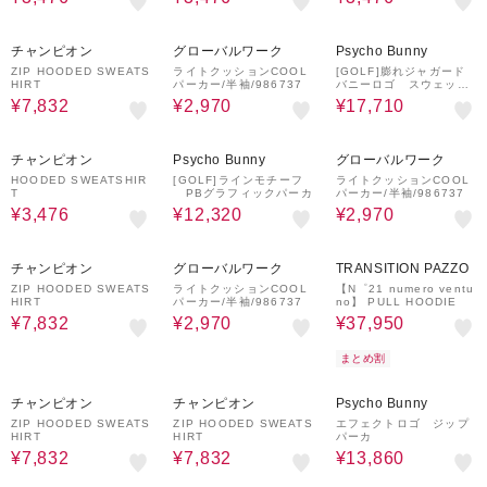
20%OFF
40%OFF
30%OFF
チャンピオン
グローバルワーク
Psycho Bunny
ZIP HOODED SWEATS
ライトクッションCOOL
[GOLF]膨れジャガード
HIRT
パーカー/半袖/986737
バニーロゴ スウェット
パーカ
¥7,832
¥2,970
¥17,710
60%OFF
30%OFF
40%OFF
チャンピオン
Psycho Bunny
グローバルワーク
HOODED SWEATSHIR
[GOLF]ラインモチーフ
ライトクッションCOOL
T
PBグラフィックパーカ
パーカー/半袖/986737
¥3,476
¥12,320
¥2,970
20%OFF
40%OFF
50%OFF
¥500
クーポン
チャンピオン
グローバルワーク
TRANSITION PAZZO
ZIP HOODED SWEATS
ライトクッションCOOL
【N゜21 numero ventu
HIRT
パーカー/半袖/986737
no】 PULL HOODIE
¥7,832
¥2,970
¥37,950
まとめ割
20%OFF
20%OFF
30%OFF
チャンピオン
チャンピオン
Psycho Bunny
ZIP HOODED SWEATS
ZIP HOODED SWEATS
エフェクトロゴ ジップ
HIRT
HIRT
パーカ
¥7,832
¥7,832
¥13,860