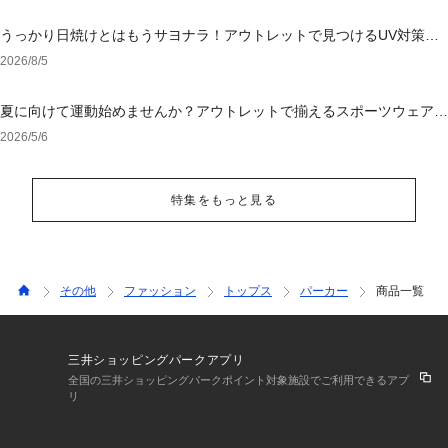
うっかり日焼けとはもうサヨナラ！アウトレットで見つけるUV対策ウ
ェア
2026/8/5
夏に向けて運動始めませんか？アウトレットで揃えるスポーツウェア＆
シューズ
2026/5/6
特集をもっと見る
その他
ファッション
トップス
パーカー
商品一覧
三井ショッピングパークアプリ
全国の三井ショッピングパークポイント対象施設でご利用できるアプ
リ