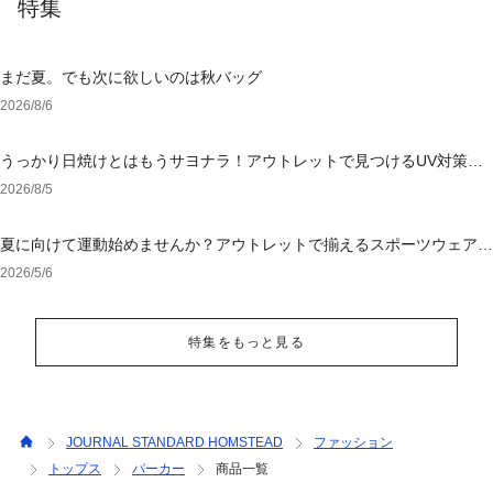
特集
まだ夏。でも次に欲しいのは秋バッグ
2026/8/6
うっかり日焼けとはもうサヨナラ！アウトレットで見つけるUV対策ウ
ェア
2026/8/5
夏に向けて運動始めませんか？アウトレットで揃えるスポーツウェア＆
シューズ
2026/5/6
特集をもっと見る
JOURNAL STANDARD HOMSTEAD
ファッション
トップス
パーカー
商品一覧