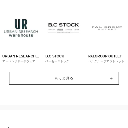
トレット
URBAN RESEARCH
B.C STOCK
PALGROUP OUTLET
アーバンリサーチウェアハ
ベーセーストック
パルグループアウトレット
ware house
ウス
もっと見る