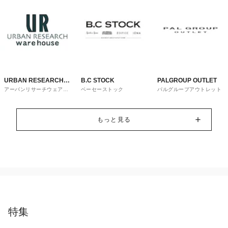
URBAN RESEARCH
B.C STOCK
PALGROUP OUTLET
アーバンリサーチウェアハ
ベーセーストック
パルグループアウトレット
ware house
ウス
もっと見る
特集