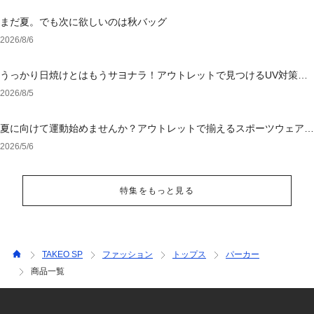
まだ夏。でも次に欲しいのは秋バッグ
2026/8/6
うっかり日焼けとはもうサヨナラ！アウトレットで見つけるUV対策ウ
ェア
2026/8/5
夏に向けて運動始めませんか？アウトレットで揃えるスポーツウェア＆
シューズ
2026/5/6
特集をもっと見る
TAKEO SP
ファッション
トップス
パーカー
商品一覧