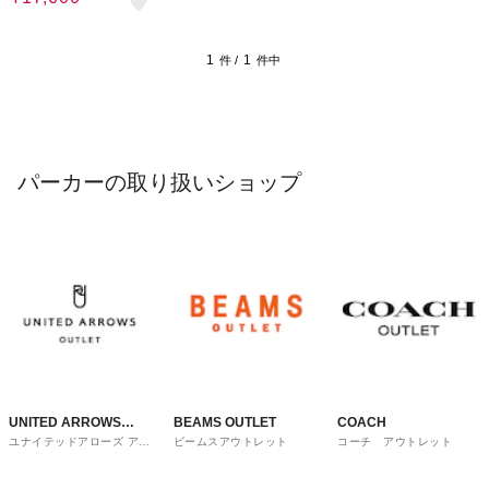
1
1
件 /
件中
パーカーの取り扱いショップ
UNITED ARROWS
BEAMS OUTLET
COACH
ユナイテッドアローズ アウ
ビームスアウトレット
コーチ アウトレット
OUTLET
トレット