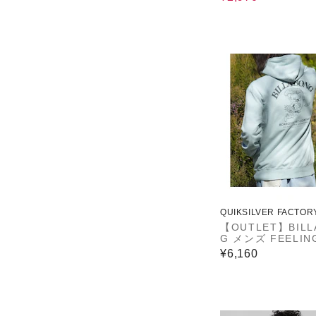
QUIKSILVER FACTOR
ET STORE
【OUTLET】BILL
G メンズ FEELIN
EE パーカー 【20
¥6,160
春夏モデル】