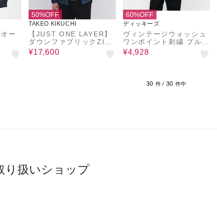
50%OFF
60%OFF
TAKEO KIKUCHI
ディッキーズ
ルオー
【JUST ONE LAYER】
ヴィンテージウォッシュ
ダウンファブリックZIP
ワンポイント刺繍 プルオ
パーカー
ーバーパーカー
¥17,600
¥4,928
30
30
件 /
件中
取り扱いショップ