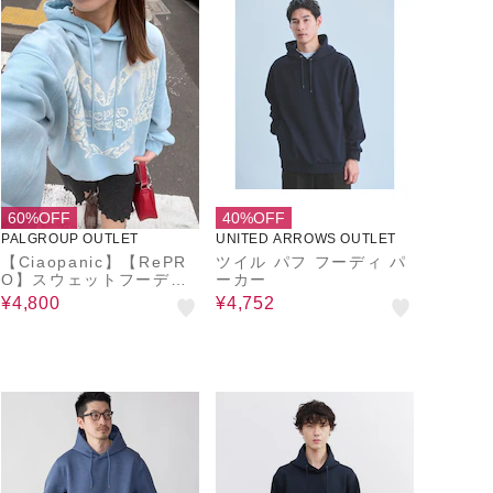
60%OFF
40%OFF
PALGROUP OUTLET
UNITED ARROWS OUTLET
【Ciaopanic】【RePR
ツイル パフ フーディ パ
O】スウェットフーディ
ーカー
ー
¥4,800
¥4,752