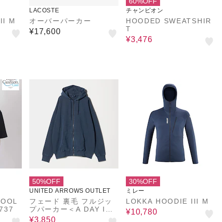
60%OFF
LACOSTE
チャンピオン
II M
オーバーパーカー
HOODED SWEATSHIR
T
¥17,600
¥3,476
50%OFF
30%OFF
UNITED ARROWS OUTLET
ミレー
OOL
フェード 裏毛 フルジッ
LOKKA HOODIE III M
737
プパーカー＜A DAY IN
¥10,780
THE LIFE＞
¥3,850