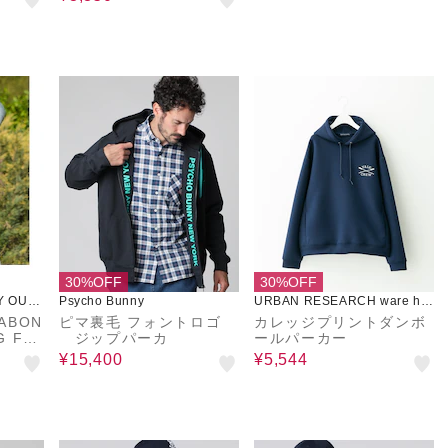
30%OFF
30%OFF
Y OUTL
Psycho Bunny
URBAN RESEARCH ware ho
use
ABON
ピマ裏毛 フォントロゴ
カレッジプリントダンボ
G FR
ジップパーカ
ールパーカー
25年
¥15,400
¥5,544