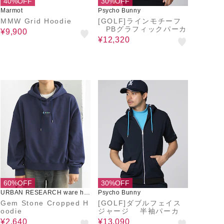
40%OFF
30%OFF
Marmot
Psycho Bunny
MMW Grid Hoodie
[GOLF]ラインモチーフ
PBグラフィックパーカ
¥9,900
¥12,320
60%OFF
30%OFF
URBAN RESEARCH ware ho
Psycho Bunny
use
Gem Stone Cropped H
[GOLF]ダブルフェイス
oodie
ジャージ 半袖パーカ
¥2,640
¥13,090