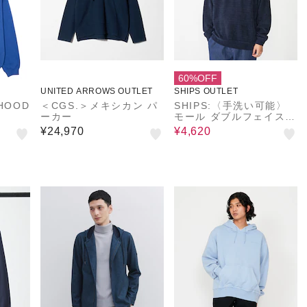
60%OFF
UNITED ARROWS OUTLET
SHIPS OUTLET
 HOOD
＜CGS.＞メキシカン パ
SHIPS:〈手洗い可能〉
ーカー
モール ダブルフェイス
クルーネック プルオーバ
¥24,970
¥4,620
ー