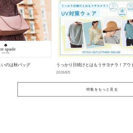
しいのは秋バッグ
うっかり日焼けとはもうサヨナラ！アウ
で見つけるUV対策ウェア
2026/8/5
特集をもっと見る